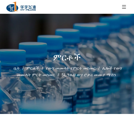
ምርቶች
ቤት
/
ምርቶች
/
የውሃ መሙላት የምርት መስመር
/
ሌሎች የውሃ
መሙላት ምርት መስመር
/
5L ንጹህ ውሃ ሮታሪ ​​መሙያ ማሽን