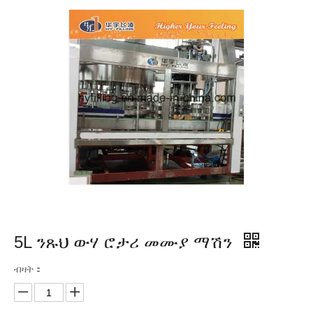
5L ንጹህ ውሃ ሮታሪ ​​መሙያ ማሽን
ብዛት：