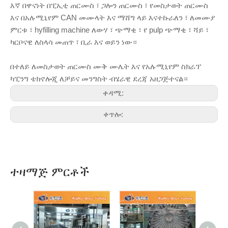
እኛ በዋናነት በፒኢቲ ጠርሙስ ፣ ጋሎን ጠርሙስ ፣ የመስታወት ጠርሙስ
እና በአሉሚኒየም CAN መሙላት እና ማሸግ ላይ እናተኩራለን ፣ ለመሙያ
ምርቱ ፣ hyfilling machine ለውሃ ፣ ጭማቂ ፣ የ pulp ጭማቂ ፣ ሻይ ፣
ካርቦናዊ ለስላሳ መጠጥ ፣ ቢራ እና ወይን ነው።
በተለይ ለመስታወት ጠርሙስ ሙቅ ሙሌት እና የአሉሚኒየም ስክራፕ
ካፒንግ ቴክኖሎጂ ለቻይና መንግስት ብሄራዊ ደረጃ አዘጋጅተናል።
ቀዳሚ:
ቀጥሎ:
ተዛማጅ ምርቶች