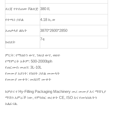
ደረጃ የተሰጠው ቮልቴጅ
380 ቪ
የተጫነ ኃይል
4.18 ኪ.ወ
አጠቃላይ ልኬት
3870*2600*2850
7ቲ
ክብደት
ምርት: የማዕድን ውሃ, ንጹህ ውሃ, ወዘተ
የማምረት አቅም: 500-2000bph
የጠርሙስ መጠን: 3L-10L
የመሙያ አይነት: የስበት ኃይል መሙላት
የመሙያ ሙቀት: መደበኛ ሙቀት
ከቻይና የ Hy-Filling Packaging Machinery መሪ መሙያ እና ማሸጊያ
ማሽን አምራች ነው, የምስክር ወረቀት CE, ISO እና የመሳሰሉትን
አልፈናል.