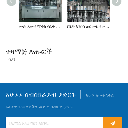
ሙሉ አውቶማቲክ የቤት እንስሳ ጠርሙስ ሃው የውሃ መሙያ መስመር
የቤት እንስሳ ጠርሙስ የመጠጥ ውሃ ማጠቢያ-መሙያ-Capper Monobloc
ተዛማጅ ጽሑፎች
ባዶ!
|
አሁኑኑ ሰብስክራይብ ያድርጉ
አሁን ለመቀላቀል
ዕለታዊ ዝመናዎችን ወደ ደብዳቤዎ ያግኙ