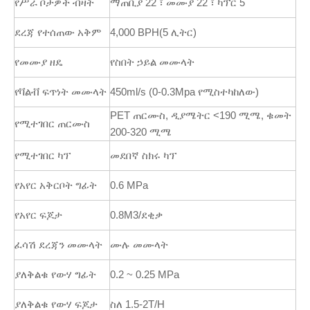
የሥራ ቦታዎች ብዛት
ማጠቢያ 22 ፣ መሙያ 22 ፣ ካፕር 5
ደረጃ የተሰጠው አቅም
4,000 BPH(5 ሊትር)
የመሙያ ዘዴ
የስበት ኃይል መሙላት
የቫልቭ ፍጥነት መሙላት
450ml/s (0-0.3Mpa የሚስተካከለው)
PET ጠርሙስ, ዲያሜትር <190 ሚሜ, ቁመት
የሚተገበር ጠርሙስ
200-320 ሚሜ
የሚተገበር ካፕ
መደበኛ ስክሩ ካፕ
የአየር አቅርቦት ግፊት
0.6 MPa
የአየር ፍጆታ
0.8M3/ደቂቃ
ፈሳሽ ደረጃን መሙላት
ሙሉ መሙላት
ያለቅልቁ የውሃ ግፊት
0.2 ~ 0.25 MPa
ያለቅልቁ የውሃ ፍጆታ
ስለ 1.5-2T/H