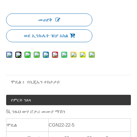
መጠየቅ
ወደ ኢንኩሌት ገበያ አክል
ሞዴል：
የሲጂኤን ተከታታይ
የምርት ገለጻ
5L ንጹህ ውሃ ሮታሪ ​​መሙያ ማሽን
ሞዴል
CGN22-22-5