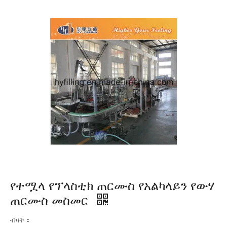
የተሟላ የፕላስቲክ ጠርሙስ የአልካላይን የውሃ
ጠርሙስ መስመር
ብዛት：