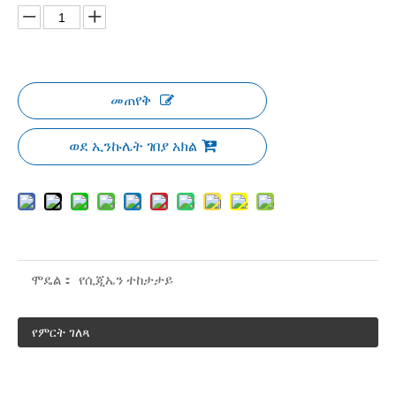
መጠየቅ
ወደ ኢንኩሌት ገበያ አክል
ሞዴል：
የሲጂኤን ተከታታይ
የምርት ገለጻ