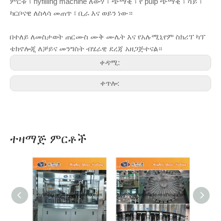
ምርቱ ፣ hyfilling machine ለውሃ ፣ ጭማቂ ፣ የ pulp ጭማቂ ፣ ሻይ ፣
ካርቦናዊ ለስላሳ መጠጥ ፣ ቢራ እና ወይን ነው።
በተለይ ለመስታወት ጠርሙስ ሙቅ ሙሌት እና የአሉሚኒየም ስክሪፕ ካፕ
ቴክኖሎጂ ለቻይና መንግስት ብሄራዊ ደረጃ አዘጋጅተናል።
ቀዳሚ:
ቀጥሎ:
ተዛማጅ ምርቶች