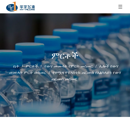
ምርቶች
ቤት
/
ምርቶች
/
የውሃ መሙላት የምርት መስመር
/
ሌሎች የውሃ
መሙላት ምርት መስመር
/
የተሟላ የፕላስቲክ ጠርሙስ የአልካላይን የውሃ
ጠርሙስ መስመር