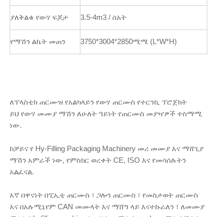
ያለቅልቁ የውሃ ፍጆታ
3.5-4m3 / ሰአት
የማሽን ልኬት መጠን
3750*3004*2850ሚሜ (L*W*H)
ለፕላስቲክ ጠርሙዝ የአልካላይን የውሃ ጠርሙስ የተርንኪ ፕሮጀክት
ይህ የውሃ መሙያ ማሽን ለሁለት ዓይነት የጠርሙስ መያዣዎች ተስማሚ
ነው.
ከቻይና የ Hy-Filling Packaging Machinery መሪ መሙያ እና ማሸጊያ
ማሽን አምራች ነው, የምስክር ወረቀት CE, ISO እና የመሳሰሉትን
አልፈናል.
እኛ በዋናነት በፒኢቲ ጠርሙስ ፣ ጋሎን ጠርሙስ ፣ የመስታወት ጠርሙስ
እና በአሉሚኒየም CAN መሙላት እና ማሸግ ላይ እናተኩራለን ፣ ለመሙያ