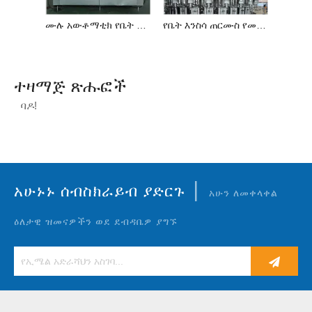
ሙሉ አውቶማቲክ የቤት እንስሳ ጠርሙስ ሃው የውሃ መሙያ መስመር
የቤት እንስሳ ጠርሙስ የመጠጥ ውሃ ማጠቢያ-መሙያ-Capper Monobloc
ተዛማጅ ጽሑፎች
ባዶ!
|
አሁኑኑ ሰብስክራይብ ያድርጉ
አሁን ለመቀላቀል
ዕለታዊ ዝመናዎችን ወደ ደብዳቤዎ ያግኙ