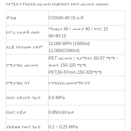
የተሟላ የፕላስቲክ ጠርሙስ የአልካላይን የውሃ ጠርሙስ መስመር
ሞዴል
CGN40-40-15 ኤች
ማጠቢያ 40 ፣ መሙያ 40 ፣ ካፕር 15
የሥራ ቦታዎች ብዛት
40፣40፣15
12,000 BPH (1500ml)
ደረጃ የተሰጠው አቅም
12,000/(1500ml)
PET ጠርሙስ ፣ ዲያሜትር 60-97 ሚሜ ፣
የሚተገበር ጠርሙስ
ቁመት 150-320 ሚሜ
PET,60-97mm,150-320ሚሜ
የሚተገበር ካፕ
የፕላስቲክ ጠመዝማዛ ካፕ
የአየር አቅርቦት ግፊት
0.6 MPa
የአየር ፍጆታ
0.8Nm3/ደቂቃ
ያለቅልቁ የውሃ ግፊት
0.2 ~ 0.25 MPa