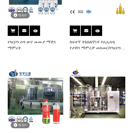
ቪዲዮ
የካርቦን ሶዳ ውሃ መሙያ ማሽን
ከፍተኛ ትክክለኛነት የሲኤስዲ
ማምረት
የታሸገ ማምረቻ መስመር/የካርቦን
መጠጥ ጠርሙስ ፋብሪካ/የካርቦን
ውሃ ማሽን
ቪዲዮ