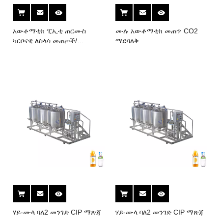
አውቶማቲክ ፒኢቲ ጠርሙስ
ሙሉ አውቶማቲክ መጠጥ CO2
ካርቦናዊ ለስላሳ መጠጦች/
ማደባለቅ
የሚያብረቀርቅ ማጠቢያ-መሙያ-
ካፕ 3-በ-1 ጠርሙስ ማሽነሪ
ማሸጊያ ማሽነሪ
ሃይ-ሙላ ባለ2 መንገድ CIP ማጽጃ
ሃይ-ሙላ ባለ2 መንገድ CIP ማጽጃ