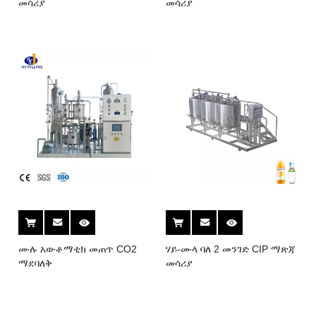
መሳሪያ
መሳሪያ
ሙሉ አውቶማቲክ መጠጥ CO2
ሃይ-ሙላ ባለ 2 መንገድ CIP ማጽጃ
ማደባለቅ
መሳሪያ