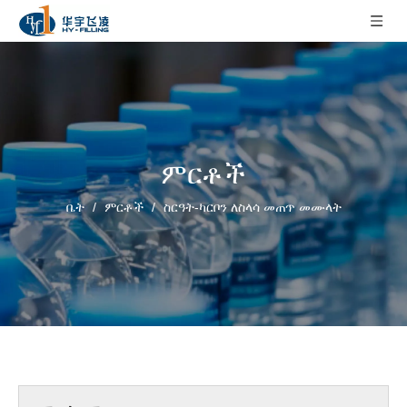
ምርቶች
ቤት
/
ምርቶች
/
ስርዓት-ካርቦን ለስላሳ መጠጥ መሙላት