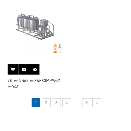
ሃይ-ሙላ ባለ2 መንገድ CIP ማጽጃ
መሳሪያ
1
2
3
4
...
8
»