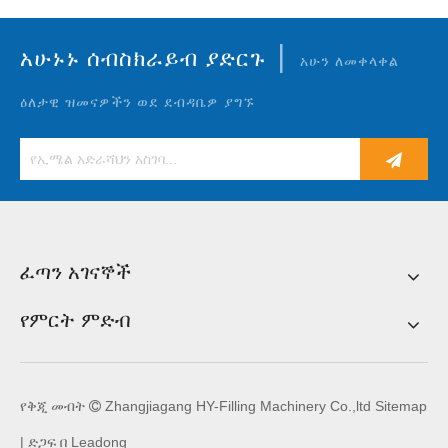
|
አሁኑኑ ሰብስክራይብ ያድርጉ
አሁን ለመቀላቀል
ዕለታዊ ዝመናዎችን ወደ ደብዳቤዎ ያግኙ
ፈጣን አገናኞች
የምርት ምድብ
የቅጂ መብት
Zhangjiagang HY-Filling Machinery Co.,ltd
Sitemap

| ድጋፍ በ
Leadong