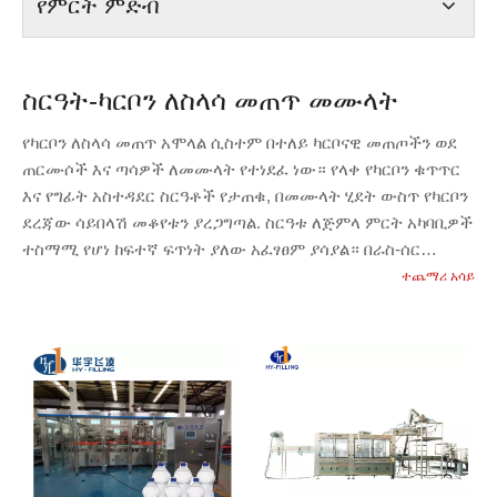
የምርት ምድብ
ስርዓት-ካርቦን ለስላሳ መጠጥ መሙላት
የካርቦን ለስላሳ መጠጥ አሞላል ሲስተም በተለይ ካርቦናዊ መጠጦችን ወደ
ጠርሙሶች እና ጣሳዎች ለመሙላት የተነደፈ ነው። የላቀ የካርቦን ቁጥጥር
እና የግፊት አስተዳደር ስርዓቶች የታጠቁ, በመሙላት ሂደት ውስጥ የካርቦን
ደረጃው ሳይበላሽ መቆየቱን ያረጋግጣል. ስርዓቱ ለጅምላ ምርት አካባቢዎች
ተስማሚ የሆነ ከፍተኛ ፍጥነት ያለው አፈፃፀም ያሳያል። በራስ-ሰር
ችሎታዎች ፣ የመሙያ ስርዓቱ የሰዎችን ጣልቃገብነት ይቀንሳል እና የምርት
ተጨማሪ አሳይ
ውጤታማነትን ይጨምራል። በአምራች መስመሮቻቸው ውስጥ
ትክክለኛነትን እና ፍጥነትን ለሚፈልጉ ለስላሳ መጠጥ አምራቾች ተስማሚ
ነው።