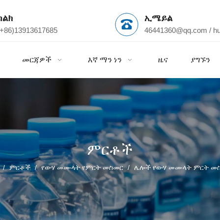
ስልክ
ኢሜይል
(+86)13913617685
46441360@qq.com
/
h
መርጃዎች
እኛ ማን ነን
ዜና
ያግኙን
ምርቶች
/
ምርቶች
/
የውሃ መሙላት የምርት መስመር
/
ሌሎች የውሃ መሙላት ምርት መ