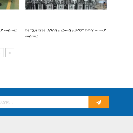
ያ መስመር
የተሟላ የቤት እንስሳ ጠርሙስ አሁንም የውሃ መሙያ
መስመር
6
»