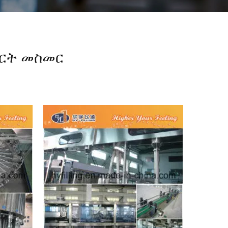
ርት መስመር