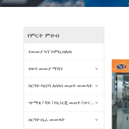
የምርት ምድብ
የመሙያ ካፕ ኮምቢብሎክ
የውሃ መሙያ ማሽን
ስርዓት-ካርቦን ለስላሳ መጠጥ መሙላት
ጭማቂ / ሻይ / የኢነርጂ መጠጥ / ቡና መሙያ ማሽን
ስርዓት-ቢራ መሙላት