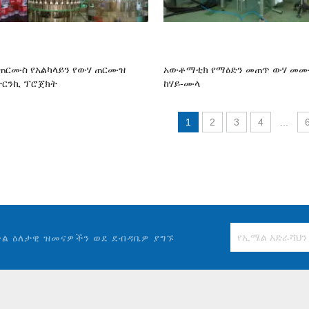
 ጠርሙስ የአልካላይን የውሃ ጠርሙዝ
አውቶማቲክ የማዕድን መጠጥ ውሃ መሙ
ተርንኪ ፕሮጀክት
ከሃይ-ሙላ
1
2
3
4
...
ቀል ዕለታዊ ዝመናዎችን ወደ ደብዳቤዎ ያግኙ