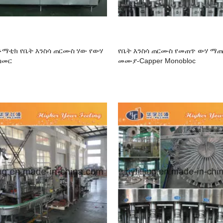
ማቲክ የቤት እንስሳ ጠርሙስ ሃው የውሃ
የቤት እንስሳ ጠርሙስ የመጠጥ ውሃ ማጠ
ስመር
መሙያ-Capper Monobloc