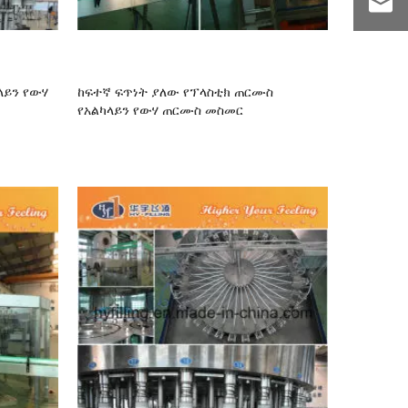
ላይን የውሃ
ከፍተኛ ፍጥነት ያለው የፕላስቲክ ጠርሙስ
የአልካላይን የውሃ ጠርሙስ መስመር