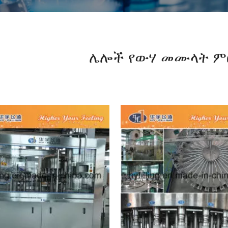
ሌሎች የውሃ መሙላት ም