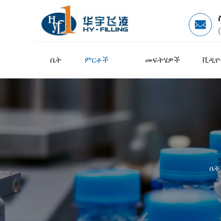
ቤት
ምርቶች
መፍትሄዎች
ቪዲዮ
ቤት