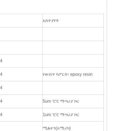
አስተያየት
4
4
የውስጥ ካፖርት፡ epoxy resin
4
4
5um ፒፒ ማጣሪያ ኮር
4
1um ፒፒ ማጣሪያ ኮር
ሚልተን(አሜሪካ)