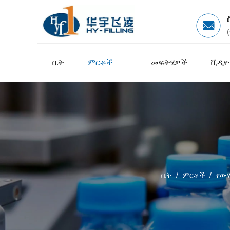
ቤት
ምርቶች
መፍትሄዎች
ቪዲዮ
ቤት
/
ምርቶች
/
የውሃ