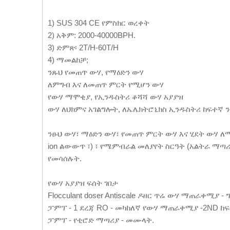
1) SUS 304 CE የምስክር ወረቀት
2) አቅም: 2000-40000BPH.
3) ድምጽ፡ 2T/H-60T/H
4) ማመልከቻ;
ንጹህ የመጠጥ ውሃ, የማዕድን ውሃ
ለምግብ እና ለመጠጥ ምርት የሚሆን ውሃ
የውሃ ማሞቂያ, የኢንዱስትሪ ቆሻሻ ውሃ አያያዝ
ውሃ ለህክምና አገልግሎት, ለኤሌክትሮኒክስ ኢንዱስትሪ ከፍተኛ 
ንፁህ ውሃ፣ ማዕድን ውሃ፣ የመጠጥ ምርት ውሃ እና ሂደት ውሃ ለ
ion ልውውጥ ፣) ፣ የሜምብራል መለያየት ስርዓት (አልትራ ማጣሪያ ፣ 
የመሳሰሉት.
የውሃ አያያዝ ፍሰት ገበታ
Flocculant doser Antiscale ዶዘር ጥሬ ውሃ ማጠራቀሚያ
ፓምፕ - 1 ደረጃ RO - መካከለኛ የውሃ ማጠራቀሚያ -2ND ከ
ፓምፕ - የቲሮድ ማጣሪያ - መሙላት.