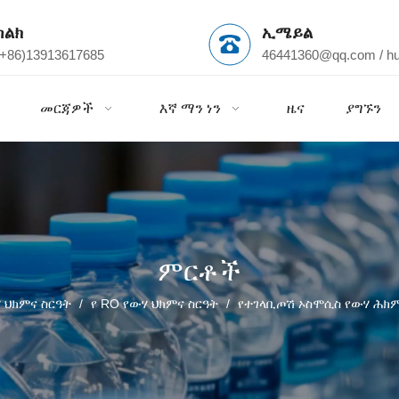
ስልክ
ኢሜይል
(+86)13913617685
46441360@qq.com
/
h
መርጃዎች
እኛ ማን ነን
ዜና
ያግኙን
ምርቶች
 ህክምና ስርዓት
/
የ RO የውሃ ህክምና ስርዓት
/
የተገላቢጦሽ ኦስሞሲስ የውሃ ሕክምና