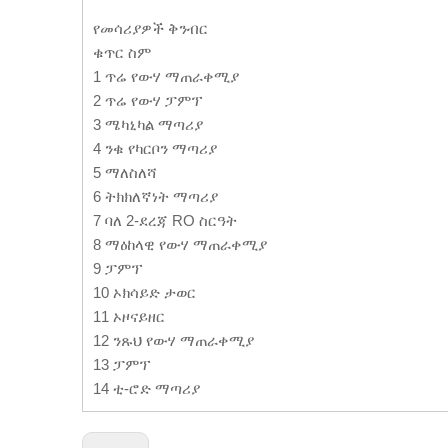
የመሳሪያዎች ቅንብር
ቁጥር ስም
1 ጥሬ የውሃ ማጠራቀሚያ
2 ጥሬ የውሃ ፓምፕ
3 ሜካኒካል ማጣሪያ
4 ንቁ የካርቦን ማጣሪያ
5 ማለስለሻ
6 ትክክለኛነት ማጣሪያ
7 ባለ 2-ደረጃ RO ስርዓት
8 ማዕከላዊ የውሃ ማጠራቀሚያ
9 ፓምፕ
10 ኦክሳይድ ታወር
11 ኦዞናይዘር
12 ንጹህ የውሃ ማጠራቀሚያ
13 ፓምፕ
14 ቲ-ሮድ ማጣሪያ