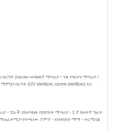
ስርዓት (ባለብዙ-መካከለኛ ማጣሪያ ፣ ንቁ የካርቦን ማጣሪያ ፣
ስርዓት (UV sterilizer, ozone sterilizer) እና
ጣሪያ - ፒኤች ያስተካክሉ የደህንነት ማጣሪያ - 1 ኛ ከፍተኛ ግፊት
ውሃ ማጠራቀሚያ-የተጫነው ፓምፕ - የኦክሳይድ ማማ - ተርሚናል