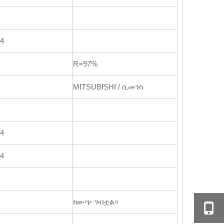
4
R=97%
MITSUBISHI / ሲመንስ
4
4
ከውጭ ገብቷል።