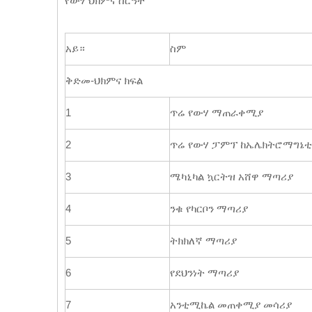
የውሃ ህክምና ስርዓት
አይ።
ስም
ቅድመ-ህክምና ክፍል
1
ጥሬ የውሃ ማጠራቀሚያ
2
ጥሬ የውሃ ፓምፕ ከኤሌክትሮማግኔቲክ
3
ሜካኒካል ኳርትዝ አሸዋ ማጣሪያ
4
ንቁ የካርቦን ማጣሪያ
5
ትክክለኛ ማጣሪያ
6
የደህንነት ማጣሪያ
7
አንቲሚኬል መጠቀሚያ መሳሪያ