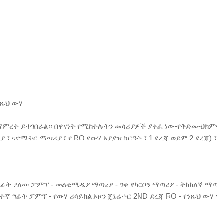
ንጹህ ውሃ
ማምረት ይተገበራል። በዋናነት የሚከተሉትን መሳሪያዎች ያቀፈ ነው-የቅድመ-ህክምና 
ናኖሜትር ማጣሪያ ፣ የ RO የውሃ አያያዝ ስርዓት ፣ 1 ደረጃ ወይም 2 ደረጃ) ፣ ማምከን 
 - ግፊት ያለው ፓምፕ - መልቲሚዲያ ማጣሪያ - ንቁ የካርቦን ማጣሪያ - ትክክለኛ ማ
ፍተኛ ግፊት ፓምፕ - የውሃ ሪሳይክል ኦዞን ጄኔሬተር 2ND ደረጃ RO - የንጹህ 