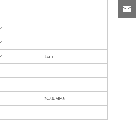
4
4
4
1um
≥0.06MPa