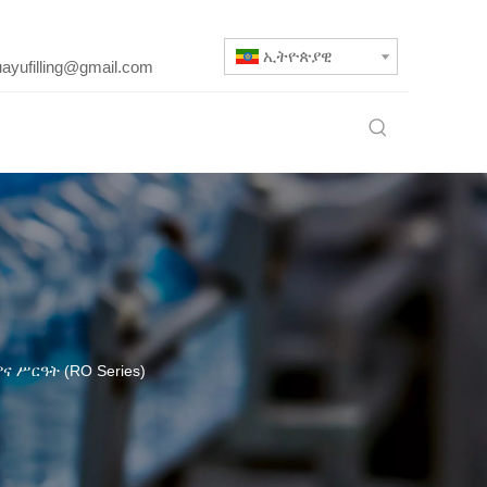
ኢትዮጵያዊ
uayufilling@gmail.com
 ሥርዓት (RO Series)