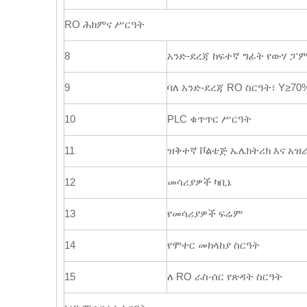
RO ሕክምና ሥርዓት
8
አንድ-ደረጃ ከፍተኛ ግፊት የውሃ ፓ
9
ባለ አንድ-ደረጃ RO ስርዓት፣ Y≥70
10
PLC ቁጥጥር ሥርዓት
11
ዝቅተኛ ቮልቴጅ ኤሌክትሪክ እና አዝ
12
መሳሪያዎች ካቢኔ
13
የመሳሪያዎች ፍሬም
14
የሞተር መከላከያ ስርዓት
15
ለ RO ራስ-ሰር የጽዳት ስርዓት