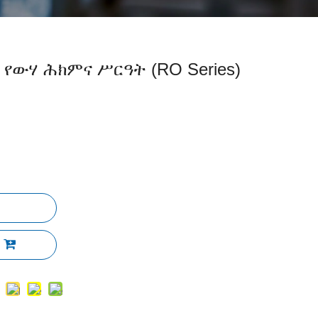
የውሃ ሕክምና ሥርዓት (RO Series)
ል