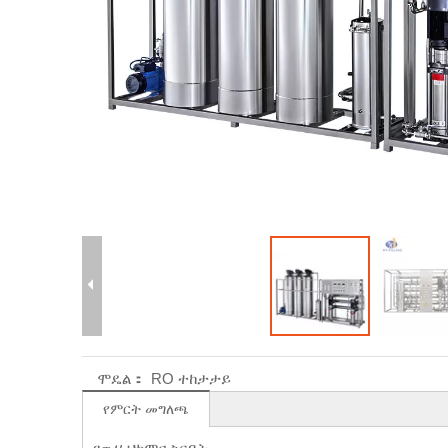
ሞዴል：
RO ተከታታይ
የምርት መግለጫ