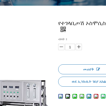
የተገላቢጦሽ ኦስሞሲስ 
ብዛት：
መጠየቅ
ወደ ኢንኩሌት ገበያ አክ