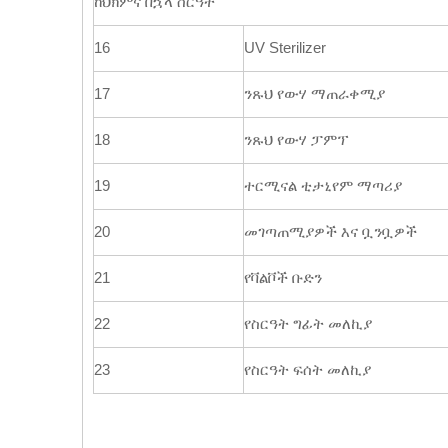
ከህክምና በኋላ ስርዓት
16
UV Sterilizer
17
ንጹህ የውሃ ማጠራቀሚያ
18
ንጹህ የውሃ ፓምፕ
19
ተርሚናል ቲታኒየም ማጣሪያ
20
መገጣጠሚያዎች እና ቧንቧዎች
21
የቫልቮች ቡድን
22
የስርዓት ግፊት መለኪያ
23
የስርዓት ፍሰት መለኪያ