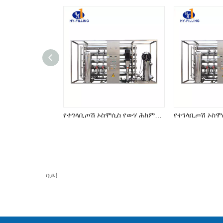
የተገላቢጦሽ ኦስሞሲስ የውሃ ሕክምና ሥርዓት (RO Series)
ባዶ!