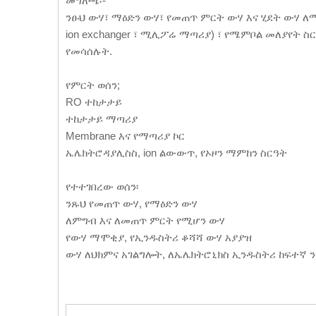
መግለጫ፡-
ንፁህ ውሃ፣ ማዕድን ውሃ፣ የመጠጥ ምርት ውሃ እና ሂደት ውሃ ለ
ion exchanger ፣ ሚሊፖሬ ማጣሪያ) ፣ የሜምቦል መለያየት ስርዓት 
የመሳሰሉት.
የምርት ወሰን;
RO ተከታታይ
ተከታታይ ማጣሪያ
Membrane እና የማጣሪያ ኮር
ኤሌክትሮዳያሊስስ, ion ልውውጥ, የኦዞን ማምከን ስርዓት
የተተገበረው ወሰን፡
ንጹህ የመጠጥ ውሃ, የማዕድን ውሃ
ለምግብ እና ለመጠጥ ምርት የሚሆን ውሃ
የውሃ ማሞቂያ, የኢንዱስትሪ ቆሻሻ ውሃ አያያዝ
ውሃ ለህክምና አገልግሎት, ለኤሌክትሮኒክስ ኢንዱስትሪ ከፍተኛ 