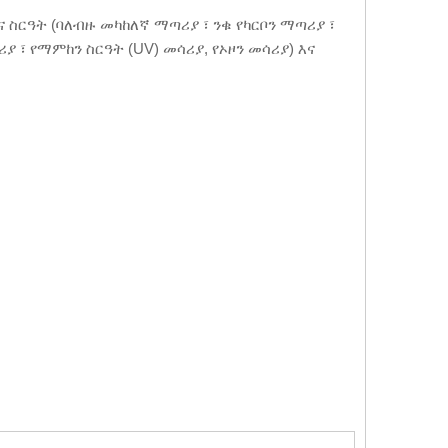
ስርዓት (ባለብዙ መካከለኛ ማጣሪያ ፣ ንቁ የካርቦን ማጣሪያ ፣
መሳሪያ ፣ የማምከን ስርዓት (UV) መሳሪያ, የኦዞን መሳሪያ) እና