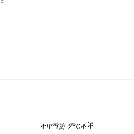
ር;
ተዛማጅ ምርቶች