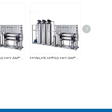
የተገላቢጦሽ ኦስሞሲስ የውሃ ሕክምና ሥርዓት (RO Series)
የተገላቢጦሽ ኦስሞሲስ የውሃ ሕክምና ሥርዓት (RO Series)