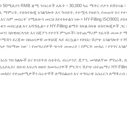
 50ሚሊየን RMB ቋሚ ንብረቶች አሉት ፣ 30,000 ካሬ ሜትር ቦታን ይሸፍናል ፣ 
ን, ማምረት, የቴክኖሎጂ አገልግሎት እና ግብይት, የተሟላ የወይን, የመጠጥ እና 
እና ስም መሰረት' የሚለውን መርህ እየተከተልን ነው። HY-Filling ISO9001 ይከ
 መስርቷል እና አሻሽሏል። የ HY-Filling ልማት ክፍል ከላቁ ቴክኖሎጂዎች ጋር
 ከጀርመን፣ ከስዊዘርላንድ እና ከጃፓን የተገኙ ምንጮች፤ በተጨማሪም የፈሳሽ መሙያ 
ን ደረጃው በዘጠናዎቹ መገባደጃ ላይ ደርሷል። የድህረ-ሽያጭ አገልግሎት የ HY-Fi
እርካታ ዓላማው ነው' ፣ የመሣሪያዎች ጭነት መመሪያ ፣ የምርት ሙከራ ፣ የጥገና 
 በራስ ገዝ ክልሎች እና ዩናይትድ ስቴትስ, ብሪታንያ, ጃፓን, መካከለኛው ምስራቅ, ደ
ይኤስ፣ ደቡብ አፍሪካ ወዘተ ከመሳሪያዎች ምርትና ሽያጭ በተጨማሪ HY-Fillin
መለስ፣ የተጠቃሚዎችን ሰራተኞች ለማሰልጠን እና ተግባራዊ አሰራርን ለማቅረብ 