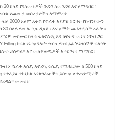
ከ 30 በላይ የባለሙያዎች ቡድን ለመንደፍ እና ለማዳበር ፣
የተጣበቁ የመሙያ መሳሪያዎችን ለማምረት.
ተላል፡ 2000 አለም አቀፍ የጥራት አያያዝ ስርዓት የኩባንያውን
 ከ 30 በላይ የሙሉ ጊዜ ዲዛይን እና ልማት መሐንዲሶች አሉት።
ማምረቻ መስመር ከላቁ ቴክኖሎጂ እና ከፍተኛ መነሻ ነጥብ ጋር
lling ክፍል የአገልግሎት ግብን ያከብራል 'የደንበኞች ፍላጎት
አገልግሎት ይሰጣል። እና መለዋወጫዎች አቅርቦት፣ ማማከር፣
ቡብ ምስራቅ እስያ, አፍሪካ, ሩሲያ, የሚዘረጋው ከ 500 በላይ
g የተለያዩ ቴክኒካል አገልግሎቶችን ይሰጣል ለተጠቃሚዎች
ይረዳል። መመሪያ.