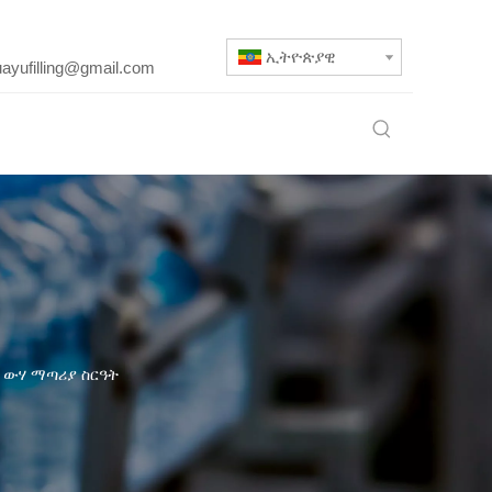
ኢትዮጵያዊ
uayufilling@gmail.com
 ውሃ ማጣሪያ ስርዓት