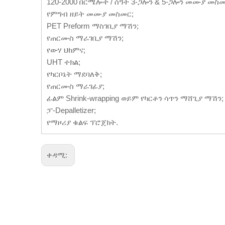
120-2000 በርሜሎች / ሰዓት 3-ጋሎን & 5-ጋሎን መሙያ መስመ
የምግብ ዘይት መሙያ መስመር;
PET Preform ማስገቢያ ማሽን;
የጠርሙስ ማራገቢያ ማሽን;
የውሃ ህክምና;
UHT ተክል;
የካርቦኔት ማደባለቅ;
የጠርሙስ ማራገፊያ;
ፊልም Shrink-wrapping ወይም የካርቶን ሳጥን ማሸጊያ ማሽን;
ፓ-Depalletizer;
የማዞሪያ ቁልፍ ፕሮጀክት.
ቀዳሚ: