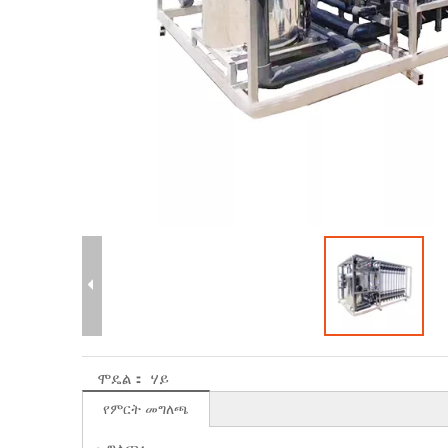
ሞዴል：
ሃይ
የምርት መግለጫ