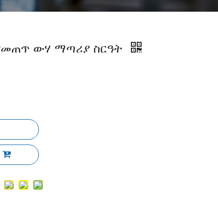
የመጠጥ ውሃ ማጣሪያ ስርዓት
ል