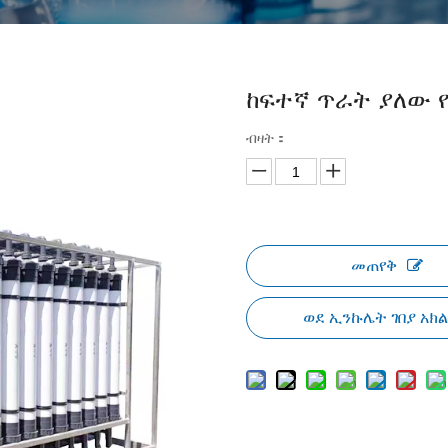
ከፍተኛ ጥራት ያለው 
ብዛት：
መጠየቅ
ወደ ኢንኩሌት ገበያ አክ