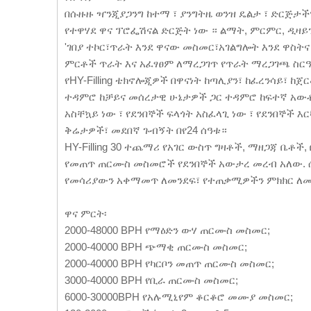
በሱዙዙ ዣንጂያጋንግ ከተማ ፣ ያንግትዜ ወንዝ ዴልታ ፣ ድርጅታችን
የተዋሃደ ዋና ፕሮፌሽናል ድርጅት ነው ። ልማት, ምርምር, ዲዛይ
'ገበያ ተኮር፣ጥራት እንደ ዋናው መስመር፣አገልግሎት እንደ ዋስትና 
ምርቶች ጥራት እና አፈፃፀም ለማረጋገጥ የጥራት ማረጋገጫ ስርዓቱን
የHY-Filling ቴክኖሎጂዎች በዋናነት ከጣሊያን፣ ከፈረንሳይ፣
ተዳምሮ ከቻይና መሰረታዊ ሁኔታዎች ጋር ተዳምሮ ከፍተኛ አውቶሜሽ
አስቸኳይ ነው ፣ የደንበኞች ፍላጎት አስፈላጊ ነው ፣ የደንበኞች 
ቅሬታዎች፣ መደበኛ ጉብኝት በየ24 ሰዓቱ።
HY-Filling 30 ተጨማሪ የአገር ውስጥ ግዛቶች, ማዘጋጃ ቤቶች,
የመጠጥ ጠርሙስ መስመሮች የደንበኞች አውታረ መረብ አለው. ሲአ
የመሳሪያውን አቀማመጥ ለመንደፍ፣ የተጠቃሚዎችን ምክክር ለመ
ዋና ምርት፡
2000-48000 BPH የማዕድን ውሃ ጠርሙስ መስመር;
2000-40000 BPH ጭማቂ ጠርሙስ መስመር;
2000-40000 BPH የካርቦን መጠጥ ጠርሙስ መስመር;
3000-40000 BPH የቢራ ጠርሙስ መስመር;
6000-30000BPH የአሉሚኒየም ቆርቆሮ መሙያ መስመር;