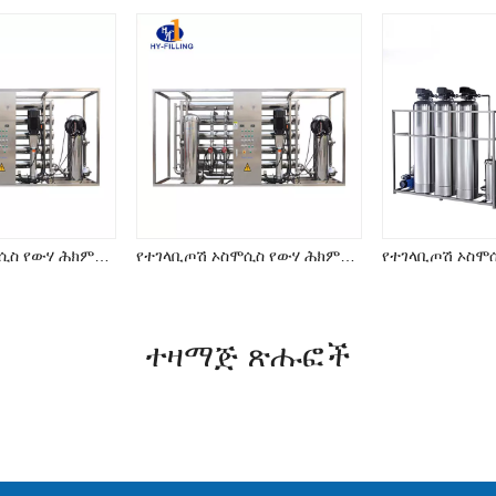
የተገላቢጦሽ ኦስሞሲስ የውሃ ሕክምና ሥርዓት (RO Series)
የተገላቢጦሽ ኦስሞሲስ የውሃ ሕክምና ሥርዓት (RO Series)
ተዛማጅ ጽሑፎች