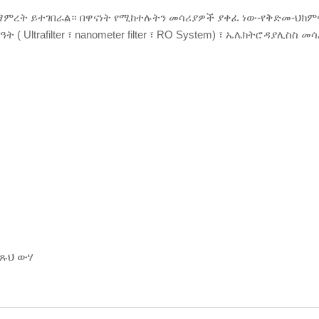
ማምረት ይተገበራል። በዋናነት የሚከተሉትን መሳሪያዎች ያቀፈ ነው-የቅድመ-ህክምና 
( Ultrafilter ፣ nanometer filter ፣ RO System) ፣ ኤሌክትሮዳያሊስስ 
ንጹህ ውሃ