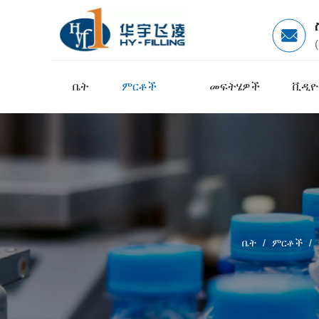
ቤት
ምርቶች
መፍትሄዎች
ቪዲዮ
ቤት
/
ምርቶች
/