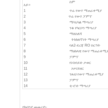
ስም
አይ።
1
ጥሬ የውሃ ማጠራቀሚያ
2
ጥሬ የውሃ ፓምፕ
3
ሜካኒካል ማጣሪያ
4
ንቁ የካርቦን ማጣሪያ
5
ማለስለሻ
6
ትክክለኛነት ማጣሪያ
7
ባለ2-ደረጃ RO ስርዓት
8
ማዕከላዊ የውሃ ማጠራቀሚ
9
ፓምፕ
10
የኦክሳይድ ታወር
11
ኦዞናይዘር
12
ንጹህ የውሃ ማጠራቀሚያ
13
ፓምፕ
14
ቲ-ሮድ ማጣሪያ
የኩባንያ መመሪያ፡-