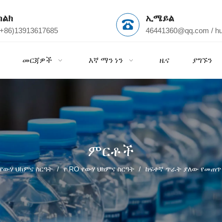
ስልክ
ኢሜይል
(+86)13913617685
46441360@qq.com
/
h
መርጃዎች
እኛ ማን ነን
ዜና
ያግኙን
ምርቶች
የውሃ ህክምና ስርዓት
/
የ RO የውሃ ህክምና ስርዓት
/
ከፍተኛ ጥራት ያለው የመጠጥ