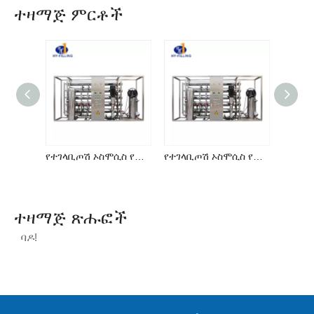
ተዛማጅ ምርቶች
የተገላቢጦሽ ኦስሞሲስ የውሃ ሕክምና ሥርዓት (RO Series)
የተገላቢጦሽ ኦስሞሲስ የውሃ ሕክምና ሥርዓት (RO Series)
ተዛማጅ ጽሑፎች
ባዶ!