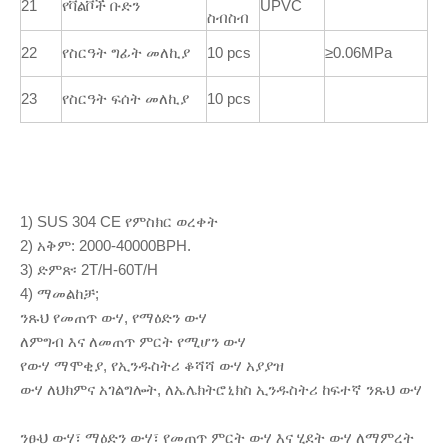
21
የቫልቮች ቡድን
UPVC
ስብስብ
22
የስርዓት ግፊት መለኪያ
10 pcs
≥0.06MPa
23
የስርዓት ፍሰት መለኪያ
10 pcs
1) SUS 304 CE የምስክር ወረቀት
2) አቅም: 2000-40000BPH.
3) ድምጽ፡ 2T/H-60T/H
4) ማመልከቻ;
ንጹህ የመጠጥ ውሃ, የማዕድን ውሃ
ለምግብ እና ለመጠጥ ምርት የሚሆን ውሃ
የውሃ ማሞቂያ, የኢንዱስትሪ ቆሻሻ ውሃ አያያዝ
ውሃ ለህክምና አገልግሎት, ለኤሌክትሮኒክስ ኢንዱስትሪ ከፍተኛ ንጹህ ውሃ
ንፁህ ውሃ፣ ማዕድን ውሃ፣ የመጠጥ ምርት ውሃ እና ሂደት ውሃ ለማምረት