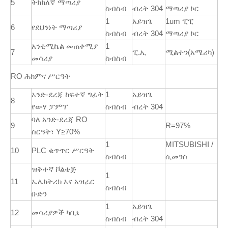
5
ትክክለኛ ማጣሪያ
ስብስብ
ብረት 304
ማጣሪያ ኮር
1
አይዝጌ
1um ፒፒ
6
የደህንነት ማጣሪያ
ስብስብ
ብረት 304
ማጣሪያ ኮር
አንቲሚኬል መጠቀሚያ
1
7
ፒ.ኢ
ሚልተን(አሜሪካ)
መሳሪያ
ስብስብ
RO ሕክምና ሥርዓት
አንድ-ደረጃ ከፍተኛ ግፊት
1
አይዝጌ
8
የውሃ ፓምፕ
ስብስብ
ብረት 304
ባለ አንድ-ደረጃ RO
9
R=97%
ስርዓት፣ Y≥70%
1
MITSUBISHI /
10
PLC ቁጥጥር ሥርዓት
ስብስብ
ሲመንስ
ዝቅተኛ ቮልቴጅ
1
11
ኤሌክትሪክ እና አዝራር
ስብስብ
ቡድን
1
አይዝጌ
12
መሳሪያዎች ካቢኔ
ስብስብ
ብረት 304