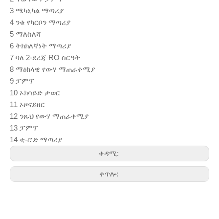
3 ሜካኒካል ማጣሪያ
4 ንቁ የካርቦን ማጣሪያ
5 ማለስለሻ
6 ትክክለኛነት ማጣሪያ
7 ባለ 2-ደረጃ RO ስርዓት
8 ማዕከላዊ የውሃ ማጠራቀሚያ
9 ፓምፕ
10 ኦክሳይድ ታወር
11 ኦዞናይዘር
12 ንጹህ የውሃ ማጠራቀሚያ
13 ፓምፕ
14 ቲ-ሮድ ማጣሪያ
ቀዳሚ:
ቀጥሎ: