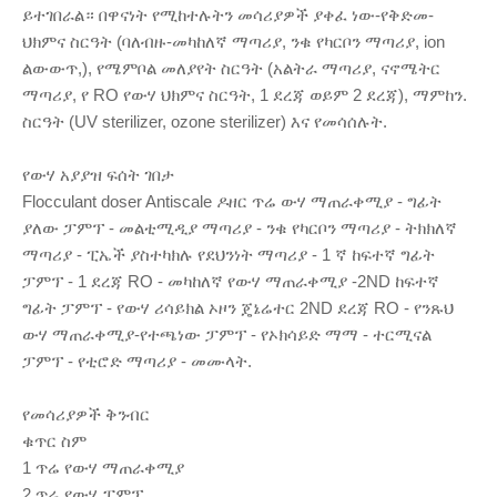
ይተገበራል። በዋናነት የሚከተሉትን መሳሪያዎች ያቀፈ ነው-የቅድመ-
ህክምና ስርዓት (ባለብዙ-መካከለኛ ማጣሪያ, ንቁ የካርቦን ማጣሪያ, ion
ልውውጥ,), የሜምቦል መለያየት ስርዓት (አልትራ ማጣሪያ, ናኖሜትር
ማጣሪያ, የ RO የውሃ ህክምና ስርዓት, 1 ደረጃ ወይም 2 ደረጃ), ማምከን.
ስርዓት (UV sterilizer, ozone sterilizer) እና የመሳሰሉት.
የውሃ አያያዝ ፍሰት ገበታ
Flocculant doser Antiscale ዶዘር ጥሬ ውሃ ማጠራቀሚያ - ግፊት
ያለው ፓምፕ - መልቲሚዲያ ማጣሪያ - ንቁ የካርቦን ማጣሪያ - ትክክለኛ
ማጣሪያ - ፒኤች ያስተካክሉ የደህንነት ማጣሪያ - 1 ኛ ከፍተኛ ግፊት
ፓምፕ - 1 ደረጃ RO - መካከለኛ የውሃ ማጠራቀሚያ -2ND ከፍተኛ
ግፊት ፓምፕ - የውሃ ሪሳይክል ኦዞን ጄኔሬተር 2ND ደረጃ RO - የንጹህ
ውሃ ማጠራቀሚያ-የተጫነው ፓምፕ - የኦክሳይድ ማማ - ተርሚናል
ፓምፕ - የቲሮድ ማጣሪያ - መሙላት.
የመሳሪያዎች ቅንብር
ቁጥር ስም
1 ጥሬ የውሃ ማጠራቀሚያ
2 ጥሬ የውሃ ፓምፕ