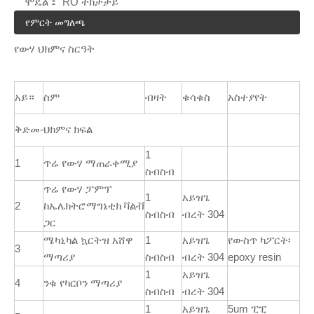
ሞዴል：
RO ተከታታይ
የምርት መግለጫ
የውሃ ህክምና ስርዓት
አይ።
ስም
ብዛት
ቁሳቁስ
አስተያየት
ቅድመ-ህክምና ክፍል
1
1
ጥሬ የውሃ ማጠራቀሚያ
ስብስብ
ጥሬ የውሃ ፓምፕ
1
አይዝጌ
2
ከኤሌክትሮማግኔቲክ ቫልቭ
ስብስብ
ብረት 304
ጋር
ሜካኒካል ኳርትዝ አሸዋ
1
አይዝጌ
የውስጥ ካፖርት፡
3
ማጣሪያ
ስብስብ
ብረት 304
epoxy resin
1
አይዝጌ
4
ንቁ የካርቦን ማጣሪያ
ስብስብ
ብረት 304
1
አይዝጌ
5um ፒፒ