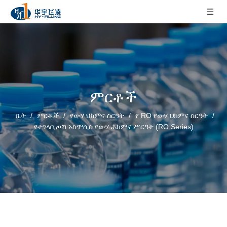
ምርቶች
ቤት
/
ምርቶች
/
የውሃ ህክምና ስርዓት
/
የ RO የውሃ ህክምና ስርዓት
/
የተገላቢጦሽ ኦስሞሲስ የውሃ ሕክምና ሥርዓት (RO Series)