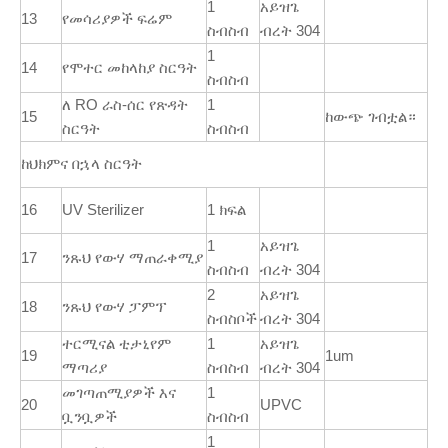
1
አይዝጌ
13
የመሳሪያዎች ፍሬም
ስብስብ
ብረት 304
1
14
የሞተር መከላከያ ስርዓት
ስብስብ
ለ RO ራስ-ሰር የጽዳት
1
15
ከውጭ ገብቷል።
ስርዓት
ስብስብ
ከህክምና በኋላ ስርዓት
16
UV Sterilizer
1 ክፍል
1
አይዝጌ
17
ንጹህ የውሃ ማጠራቀሚያ
ስብስብ
ብረት 304
2
አይዝጌ
18
ንጹህ የውሃ ፓምፕ
ስብስቦች
ብረት 304
ተርሚናል ቲታኒየም
1
አይዝጌ
19
1um
ማጣሪያ
ስብስብ
ብረት 304
መገጣጠሚያዎች እና
1
20
UPVC
ቧንቧዎች
ስብስብ
1