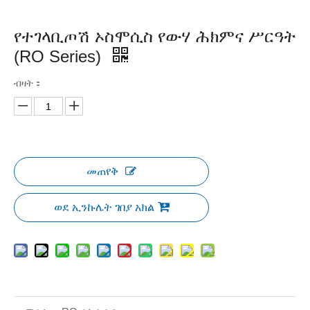
የተገላቢጦሽ ኦስሞሲስ የውሃ ሕክምና ሥርዓት
(RO Series)
ብዛት：
መጠየቅ
ወደ ኢንኩሌት ገበያ አክል