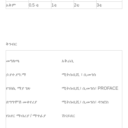
አቅም
0.5 ቲ
1ቲ
2ቲ
3ቲ
ቅንብር
መግለጫ
አቅራቢ
ኃ.የተ.የግ.ማ
ሚትሱቢሺ ፣ ሲመንስ
የንክኪ ማያ ገጽ
ሚትሱቢሺ፣ ሲመንስ፣ PROFACE
ድግግሞሽ መቀየሪያ
ሚትሱቢሺ፣ ሲመንስ፣ ዳንፎስ
የአየር ማብሪያ / ማጥፊያ
ሽናይደር