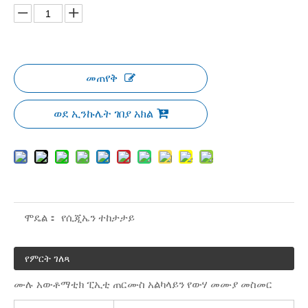
መጠየቅ
ወደ ኢንኩሌት ገበያ አክል
ሞዴል：
የሲጂኤን ተከታታይ
የምርት ገለጻ
ሙሉ አውቶማቲክ ፒኢቲ ጠርሙስ አልካላይን የውሃ መሙያ መስመር