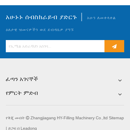
|
አሁኑኑ ሰብስክራይብ ያድርጉ
አሁን ለመቀላቀል
ዕለታዊ ዝመናዎችን ወደ ደብዳቤዎ ያግኙ
ፈጣን አገናኞች
የምርት ምድብ
የቅጂ መብት
Zhangjiagang HY-Filling Machinery Co.,ltd
Sitemap

| ድጋፍ በ
Leadong