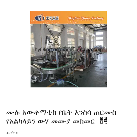
ሙሉ አውቶማቲክ የቤት እንስሳ ጠርሙስ
የአልካላይን ውሃ መሙያ መስመር
ብዛት：