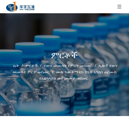
ምርቶች
ቤት
/
ምርቶች
/
የውሃ መሙላት የምርት መስመር
/
ሌሎች የውሃ
መሙላት ምርት መስመር
/
ሙሉ አውቶማቲክ የቤት እንስሳ ጠርሙስ
የአልካላይን ውሃ መሙያ መስመር