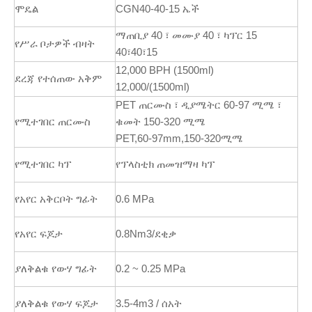
ሞዴል
CGN40-40-15 ኤች
ማጠቢያ 40 ፣ መሙያ 40 ፣ ካፕር 15
የሥራ ቦታዎች ብዛት
40፣40፣15
12,000 BPH (1500ml)
ደረጃ የተሰጠው አቅም
12,000/(1500ml)
PET ጠርሙስ ፣ ዲያሜትር 60-97 ሚሜ ፣
የሚተገበር ጠርሙስ
ቁመት 150-320 ሚሜ
PET,60-97mm,150-320ሚሜ
የሚተገበር ካፕ
የፕላስቲክ ጠመዝማዛ ካፕ
የአየር አቅርቦት ግፊት
0.6 MPa
የአየር ፍጆታ
0.8Nm3/ደቂቃ
ያለቅልቁ የውሃ ግፊት
0.2 ~ 0.25 MPa
ያለቅልቁ የውሃ ፍጆታ
3.5-4m3 / ሰአት