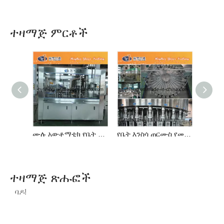
ተዛማጅ ምርቶች
ሙሉ አውቶማቲክ የቤት እንስሳ ጠርሙስ ሃው የውሃ መሙያ መስመር
የቤት እንስሳ ጠርሙስ የመጠጥ ውሃ ማጠቢያ-መሙያ-Capper Monobloc
ተዛማጅ ጽሑፎች
ባዶ!