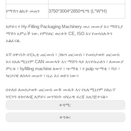
የማሽን ልኬት መጠን
3750*3004*2850ሚሜ (L*W*H)
ከቻይና የ Hy-Filling Packaging Machinery መሪ መሙያ እና ማሸጊያ
ማሽን አምራች ነው, የምስክር ወረቀት CE, ISO እና የመሳሰሉትን
አልፈናል.
እኛ በዋናነት በፒኢቲ ጠርሙስ ፣ ጋሎን ጠርሙስ ፣ የመስታወት ጠርሙስ
እና በአሉሚኒየም CAN መሙላት እና ማሸግ ላይ እናተኩራለን ፣ ለመሙያ
ምርቱ ፣ hyfilling machine ለውሃ ፣ ጭማቂ ፣ የ pulp ጭማቂ ፣ ሻይ ፣
ካርቦናዊ ለስላሳ መጠጥ ፣ ቢራ እና ወይን ነው።
በተለይ ለመስታወት ጠርሙስ ሙቅ ሙሌት እና የአሉሚኒየም ስክራፕ
ካፒንግ ቴክኖሎጂ ለቻይና መንግስት ብሄራዊ ደረጃ አዘጋጅተናል።
ቀዳሚ:
ቀጥሎ: