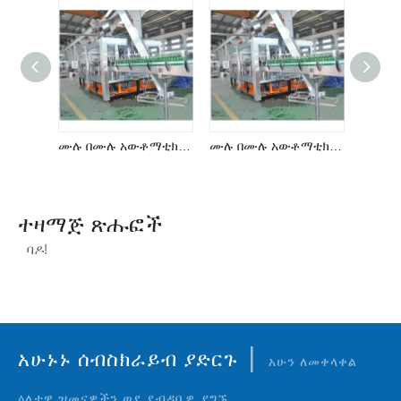
ሙሉ በሙሉ አውቶማቲክ ቢራ ማጠቢያ-መሙላት ካፕ 3-በ-1 ማሽን
ሙሉ በሙሉ አውቶማቲክ ቢራ ማጠቢያ-መሙላት ካፕ 3-በ-1 ማሽን
ተዛማጅ ጽሑፎች
ባዶ!
|
አሁኑኑ ሰብስክራይብ ያድርጉ
አሁን ለመቀላቀል
ዕለታዊ ዝመናዎችን ወደ ደብዳቤዎ ያግኙ