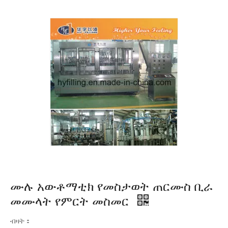
ሙሉ አውቶማቲክ የመስታወት ጠርሙስ ቢራ
መሙላት የምርት መስመር
ብዛት：