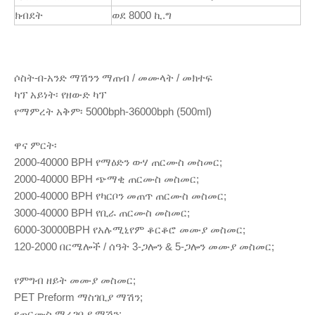
ክብደት
ወደ 8000 ኪ.ግ
ሶስት-በ-አንድ ማሽንን ማጠብ / መሙላት / መክተፍ
ካፕ አይነት፡ የዘውድ ካፕ
የማምረት አቅም፡ 5000bph-36000bph (500ml)
ዋና ምርት፡
2000-40000 BPH የማዕድን ውሃ ጠርሙስ መስመር;
2000-40000 BPH ጭማቂ ጠርሙስ መስመር;
2000-40000 BPH የካርቦን መጠጥ ጠርሙስ መስመር;
3000-40000 BPH የቢራ ጠርሙስ መስመር;
6000-30000BPH የአሉሚኒየም ቆርቆሮ መሙያ መስመር;
120-2000 በርሜሎች / ሰዓት 3-ጋሎን & 5-ጋሎን መሙያ መስመር;
የምግብ ዘይት መሙያ መስመር;
PET Preform ማስገቢያ ማሽን;
የጠርሙስ ማራገቢያ ማሽን;