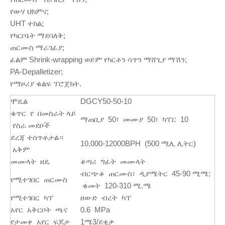
የውሃ ህክምና;
UHT ተክል;
የካርቦኔት ማደባለቅ;
ጠርሙስ ማራገፊያ;
ፊልም Shrink-wrapping ወይም የካርቶን ሳጥን ማሸጊያ ማሽን;
PA-Depalletizer;
የማዞሪያ ቁልፍ ፕሮጀክት.
ሞዴል
DGCY50-50-10
ቁጥር የ በመስራት ላይ
ማጠቢያ 50፣ መሙያ 50፣ ካፐር 10
የስራ መደቦች
ደረጃ ተሰጥቶታል።
10,000-12000BPH (500 ሚሊ ሊትር)
አቅም
መሙላት ዘዴ
ቆጣሪ ግፊት መሙላት
ብርጭቆ ጠርሙስ፣ ዲያሜትር 45-90 ሚሜ;
የሚተገበር ጠርሙስ
ቁመት 120-310 ሚ.ሜ
የሚተገበር ካፕ
ዘውድ ብረት ካፕ
አየር አቅርቦት ጫና
0.6 MPa
የታመቀ አየር ፍጆታ
1ሜ3/ደቂቃ