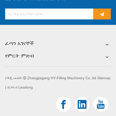
ፈጣን አገናኞች
የምርት ምድብ
የቅጂ መብት
Zhangjiagang HY-Filling Machinery Co.,ltd
Sitemap

| ድጋፍ በ
Leadong