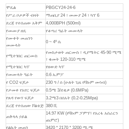
ሞዴል
PBGCY24-24-6
የሥራ ቦታዎች ብዛት
ማጠቢያ 24 ፣ መሙያ 24 ፣ ካፕ 6
ደረጃ የተሰጠው አቅም
4,000BPH (500ml)
የመሙያ ዘዴ
የቆጣሪ ግፊት መሙላት
የሙቀት መጠንን
0 ~ 4º ሴ
መሙላት
የመስታወት ጠርሙስ ፣ ዲያሜትር 45-90 ሚሜ
የሚተገበር ጠርሙስ
፣ ቁመት 120-310 ሚሜ
የሚተገበር ካፕ
የዘውድ ካፕ
የመሙላት ግፊት
0.6 ኤምፓ
የ CO2 ፍጆታ
230 ግ / ሰ (ሁለት ጊዜ የቫኩም መሳብ)
የታመቀ የአየር ፍጆታ
0.5ሜ 3/ደቂቃ (0.6MPa)
የጸዳ የውሃ ፍጆታ
3.2ሜ3 በሰአት (0.2-0.25Mpa)
ደረጃ የተሰጠው ቮልቴጅ
380 ቪ
14.97 KW (የቫኩም ፓምፕ፣ የአረፋ አሰራርን
ጠቅላላ ኃይል
ጨምሮ)
የልኬት መጠን
3420 * 2170 * 3200 ሚ.ሜ