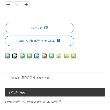
መጠየቅ
ወደ ኢንኩሌት ገበያ አክል
ሞዴል：
BPCGN ተከታታይ
የምርት ገለጻ
የመስታወት ጠርሙስ ረቂቅ የቢራ እቃዎች