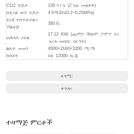
CO2 ፍጆታ
230 ግ / ሰ (2 ጊዜ መልቀቅ)
ስቴሪል ውሃ ፍጆታ
4.5ሜ3/ሰ(0.2~0.25MPa)
ደረጃ ተሰጥቶታል።
380 ቪ
ቮልቴጅ
17.12 KW (ጨምሮ ቫክዩም ፓምፕ እና
ጠቅላላ ኃይል
አረፋ መስበር ስርዓት)
ልኬት መጠን
4900×3160×3200 ሚ.ሜ
ክብደት
ስለ 12000 ኪ.ጂ
ቀዳሚ:
ቀጥሎ:
ተዛማጅ ምርቶች