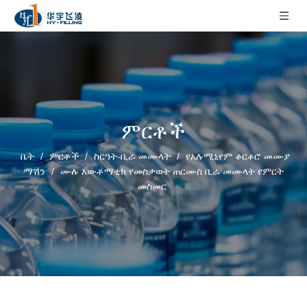
ምርቶች
ቤት
/
ምርቶች
/
ስርዓት-ቢራ መሙላት
/
የአሉሚኒየም ቆርቆሮ መሙያ
ማሽን
/
ሙሉ አውቶማቲክ የመስታወት ጠርሙስ ቢራ መሙላት የምርት
መስመር