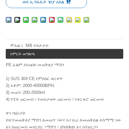
ወደ ኢንኩሌት ገበያ አክል
ሞዴል：
MB ተከታታይ
የምርት መግለጫ
PE ፊልም እየጠበበ መጠቅለያ ማሽን
1) SUS 304 CE የምስክር ወረቀት
2) አቅም: 2000-40000BPH.
3) መጠን: 200-2500ml
4) የፔት ጠርሙስ ፣ የመስታወት ጠርሙስ ፣ የቆርቆሮ ጠርሙስ
ዋና ባህሪያት
ይህ የመጠቅለያ ማሽን ለመጠጥ ፣ውሃ እና ቢራ ለመጠቅለል ተስማሚ ነው
እና ከጠርሙስ መደርደር ፣ማሸግ ፣ shrinker እና ስትዘረጋ።