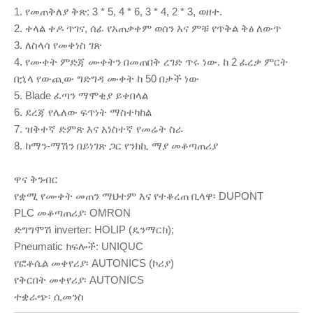
1. የመጠቅለያ ቅጽ: 3 * 5, 4 * 6, 3 * 4, 2 * 3, ወዘተ.
2. ቀላል ቀዶ ጥገና, ሰፊ የአጠቃቀም ወሰን እና ምቹ የጥቅል ቅፅ ለውጥ
3. ለስላሳ የመቀነስ ገጽ
4. የሙቀት ምድጃ ሙቀትን በመጠበቅ ረገድ ጥሩ ነው. ከ 2 ፈረቃ ምርት
በኋላ የውጪው ግድግዳ ሙቀት ከ 50 በታች ነው
5. Blade ፈጣን ማሞቂያ ይቀበላል
6. ደረጃ የሌለው ፍጥነት ማስተካከል
7. ዝቅተኛ ድምጽ እና አነስተኛ የመሬት ስራ
8. ከማን-ማሽን በይነገጽ ጋር የንክኪ ማያ መቆጣጠሪያ
ዋና ቅንብር
የቋሚ የሙቀት መጠን ማህተም እና የተቆረጠ ቢላዋ፡ DUPONT
PLC መቆጣጠሪያ፡ OMRON
ድግግሞሽ inverter: HOLIP (ዴንማርክ);
Pneumatic ክፍሎች: UNIQUC
የፎቶሴል መቀየሪያ፡ AUTONICS (ኮሪያ)
የቅርበት መቀየሪያ፡ AUTONICS
ተቋራጭ፡ ሲመንስ