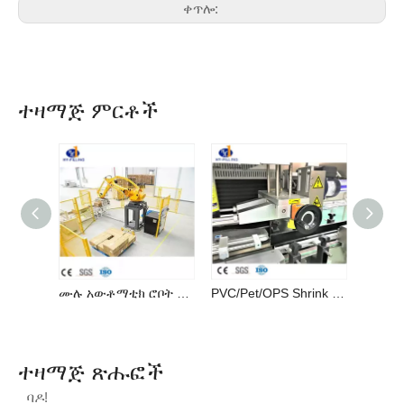
ቀጥሎ:
ተዛማጅ ምርቶች
ሙሉ አውቶማቲክ ሮቦት መሸፈኛ ስርዓት (ኤምዲ ተከታታይ)
PVC/Pet/OPS Shrink Sleeving Labeling Machine ለቤት እንስሳት ጠርሙስ
ተዛማጅ ጽሑፎች
ባዶ!