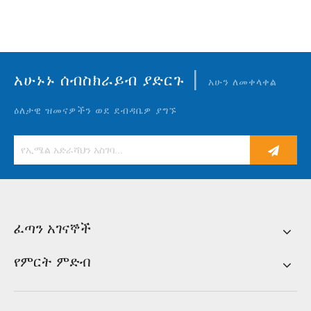
|
አሁኑኑ ሰብስክራይብ ያድርጉ
አሁን ለመቀላቀል
ዕለታዊ ዝመናዎችን ወደ ደብዳቤዎ ያግኙ
ፈጣን አገናኞች
የምርት ምድብ