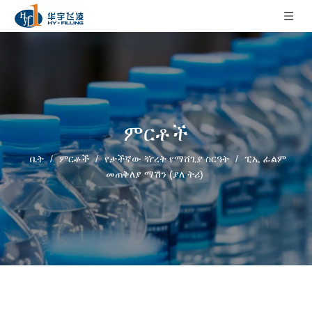
ምርቶች
ቤት
/
ምርቶች
/
የታችኛው ዥረት የማሸጊያ ስርዓት
/
ፒኢ ፊልም
መጠቅለያ ማሽን (ያለ ትሪ)