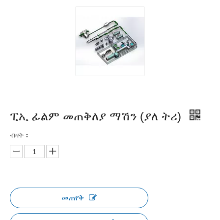
ፒኢ ፊልም መጠቅለያ ማሽን (ያለ ትሪ)
ብዛት：
መጠየቅ