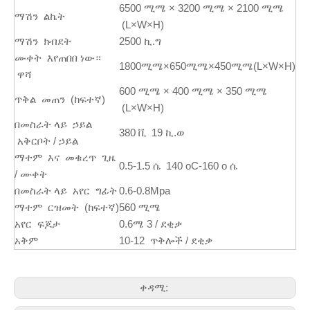
6500 ሚሜ × 3200 ሚሜ × 2100 ሚሜ
ማሽን ልኬት
(L×W×H)
ማሽን ክብደት
2500 ኪ.ግ
ሙቀት እየጠበበ ነው።
1800ሚሜ×650ሚሜ×450ሚሜ(L×W×H)
ዋሻ
600 ሚሜ × 400 ሚሜ × 350 ሚሜ
ጥቅል መጠን (ከፍተኛ)
(L×W×H)
በመስራት ላይ ኃይል
380 ቪ 19 ኪ.ወ
አቅርቦት / ኃይል
ማተም እና መቁረጥ ጊዜ
0.5-1.5 ሴ 140 oC-160 o ሴ
/ ሙቀት
በመስራት ላይ አየር ግፊት
0.6-0.8Mpa
ማተም ርዝመት (ከፍተኛ)
560 ሚሜ
አየር ፍጆታ
0.6ሜ 3 / ደቂቃ
አቅም
10-12 ጥቅሎች / ደቂቃ
ቀዳሚ: