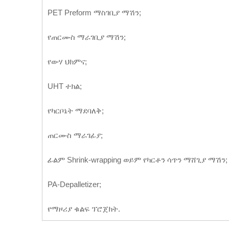
PET Preform ማስገቢያ ማሽን;
የጠርሙስ ማራገቢያ ማሽን;
የውሃ ህክምና;
UHT ተክል;
የካርቦኔት ማደባለቅ;
ጠርሙስ ማራገፊያ;
ፊልም Shrink-wrapping ወይም የካርቶን ሳጥን ማሸጊያ ማሽን;
PA-Depalletizer;
የማዞሪያ ቁልፍ ፕሮጀክት.