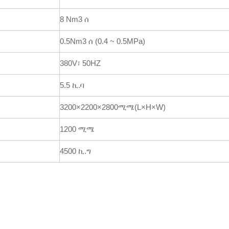
8 Nm3 ሰ
0.5Nm3 ሰ (0.4 ~ 0.5MPa)
380V፣ 50HZ
5.5 ኪ.ባ
3200×2200×2800ሚሜ(L×H×W)
1200 ሚሜ
4500 ኪ.ግ