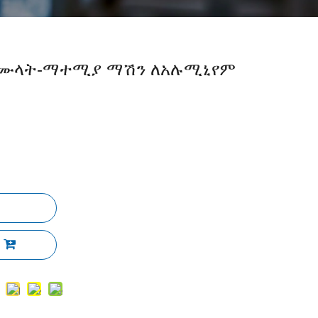
መሙላት-ማተሚያ ማሽን ለአሉሚኒየም
ል