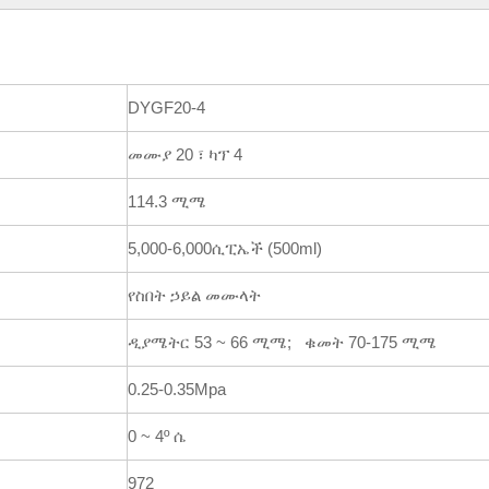
DYGF20-4
መሙያ 20 ፣ ካፕ 4
114.3 ሚሜ
5,000-6,000ሲፒኤች (500ml)
የስበት ኃይል መሙላት
ዲያሜትር 53 ~ 66 ሚሜ; ቁመት 70-175 ሚሜ
0.25-0.35Mpa
0 ~ 4º ሴ
972