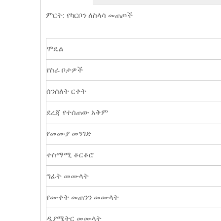
ምርት: የካርቦን ለስላሳ መጠጦች
ሞዴል
የስራ ቦታዎች
ሰንሰለት ርቀት
ደረጃ የተሰጠው አቅም
የመሙያ መንገድ
ተስማሚ ቆርቆሮ
ግፊት መሙላት
የሙቀት መጠንን መሙላት
ዲያሜትር መሙላት