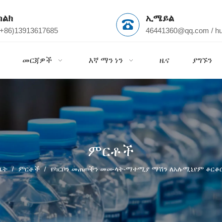
ስልክ
ኢሜይል
(+86)13913617685
46441360@qq.com
/
h
መርጃዎች
እኛ ማን ነን
ዜና
ያግኙን
ምርቶች
ቤት
/
ምርቶች
/
የካርቦን መጠጦችን መሙላት-ማተሚያ ማሽን ለአሉሚኒየም ቆርቆ