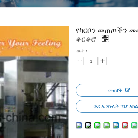
የካርቦን መጠጦችን 
ቆርቆሮ
ብዛት：
መጠየቅ
ወደ ኢንኩሌት ገበያ አክ