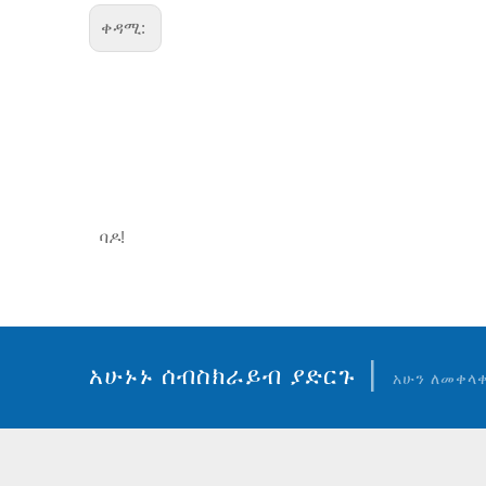
ቀዳሚ:
ባዶ!
|
አሁኑኑ ሰብስክራይብ ያድርጉ
አሁን ለመቀላ