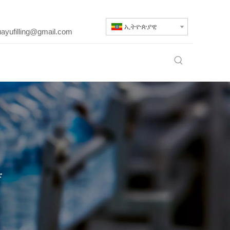
ኢትዮጵያዊ
uayufilling@gmail.com
ሮ