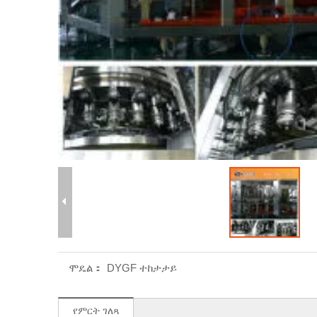
ሞዴል：
DYGF ተከታታይ
የምርት ገለጻ