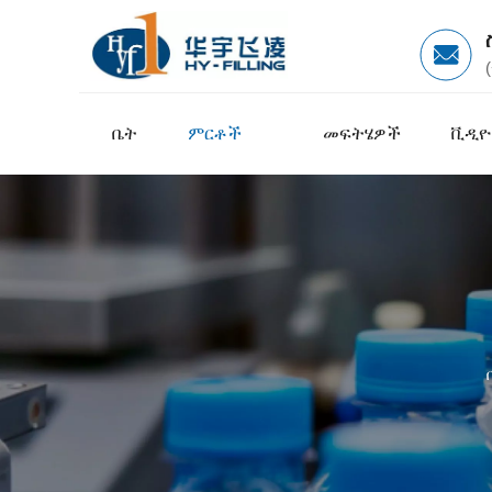
ቤት
ምርቶች
መፍትሄዎች
ቪዲዮ