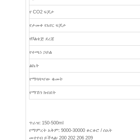
የ CO2 ፍጆታ
የታመቀ የአየር ፍጆታ
የቮልቴጅ ደረጃ
የተጫነ ኃይል
ልኬት
የማጓጓዣው ቁመት
የማሽን ክብደት
ጥራዝ: 150-500ml
የማምረት አቅም: 9000-30000 ቆርቆሮ / ሰአት
መተየብ ይችላል፡ 200 202 206 209