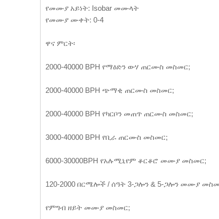
የመሙያ አይነት: Isobar መሙላት
የመሙያ ሙቀት: 0-4
ዋና ምርት፡
2000-40000 BPH የማዕድን ውሃ ጠርሙስ መስመር;
2000-40000 BPH ጭማቂ ጠርሙስ መስመር;
2000-40000 BPH የካርቦን መጠጥ ጠርሙስ መስመር;
3000-40000 BPH የቢራ ጠርሙስ መስመር;
6000-30000BPH የአሉሚኒየም ቆርቆሮ መሙያ መስመር;
120-2000 በርሜሎች / ሰዓት 3-ጋሎን & 5-ጋሎን መሙያ መስመ
የምግብ ዘይት መሙያ መስመር;