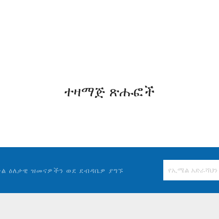
ተዛማጅ ጽሑፎች
ቀል ዕለታዊ ዝመናዎችን ወደ ደብዳቤዎ ያግኙ