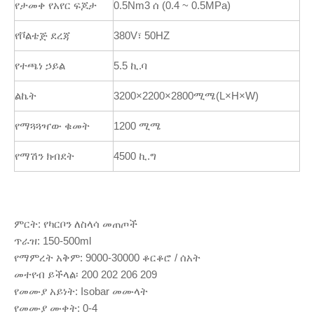
የታመቀ የአየር ፍጆታ
0.5Nm3 ሰ (0.4 ~ 0.5MPa)
የቮልቴጅ ደረጃ
380V፣ 50HZ
የተጫነ ኃይል
5.5 ኪ.ባ
ልኬት
3200×2200×2800ሚሜ(L×H×W)
የማጓጓዣው ቁመት
1200 ሚሜ
የማሽን ክብደት
4500 ኪ.ግ
ምርት: የካርቦን ለስላሳ መጠጦች
ጥራዝ: 150-500ml
የማምረት አቅም: 9000-30000 ቆርቆሮ / ሰአት
መተየብ ይችላል፡ 200 202 206 209
የመሙያ አይነት: Isobar መሙላት
የመሙያ ሙቀት: 0-4