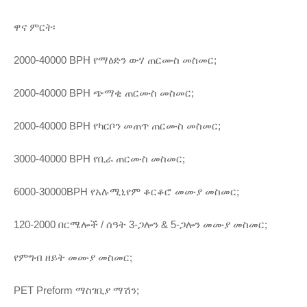
ዋና ምርት፡
2000-40000 BPH የማዕድን ውሃ ጠርሙስ መስመር;
2000-40000 BPH ጭማቂ ጠርሙስ መስመር;
2000-40000 BPH የካርቦን መጠጥ ጠርሙስ መስመር;
3000-40000 BPH የቢራ ጠርሙስ መስመር;
6000-30000BPH የአሉሚኒየም ቆርቆሮ መሙያ መስመር;
120-2000 በርሜሎች / ሰዓት 3-ጋሎን & 5-ጋሎን መሙያ መስመር;
የምግብ ዘይት መሙያ መስመር;
PET Preform ማስገቢያ ማሽን;