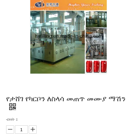
የታሸገ የካርቦን ለስላሳ መጠጥ መሙያ ማሽን
ብዛት：