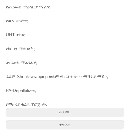
የጠርሙስ ማራገቢያ ማሽን;
የውሃ ህክምና;
UHT ተክል;
የካርቦን ማደባለቅ;
ጠርሙስ ማራገፊያ;
ፊልም Shrink-wrapping ወይም የካርቶን ሳጥን ማሸጊያ ማሽን;
PA-Depalletizer;
የማዞሪያ ቁልፍ ፕሮጀክት.
ቀዳሚ:
ቀጥሎ: