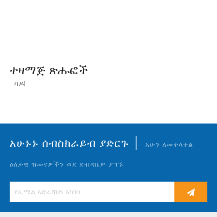
ተዛማጅ ጽሑፎች
ባዶ!
|
አሁኑኑ ሰብስክራይብ ያድርጉ
አሁን ለመቀላቀል
ዕለታዊ ዝመናዎችን ወደ ደብዳቤዎ ያግኙ