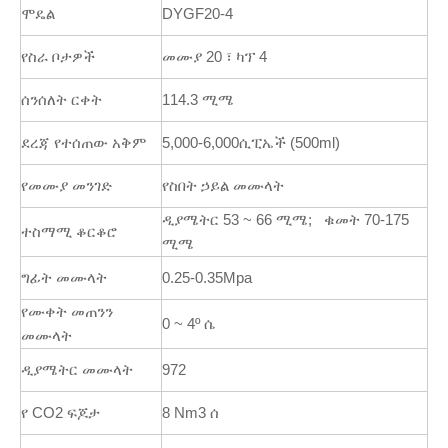
ሞዴል
DYGF20-4
የስራ ቦታዎች
መሙያ 20 ፣ ካፕ 4
ሰንሰለት ርቀት
114.3 ሚሜ
ደረጃ የተሰጠው አቅም
5,000-6,000ሲፒኤች (500ml)
የመሙያ መንገድ
የስበት ኃይል መሙላት
ዲያሜትር 53 ~ 66 ሚሜ; ቁመት 70-175
ተስማሚ ቆርቆሮ
ሚሜ
ግፊት መሙላት
0.25-0.35Mpa
የሙቀት መጠንን
0 ~ 4º ሴ
መሙላት
ዲያሜትር መሙላት
972
የ CO2 ፍጆታ
8 Nm3 ሰ