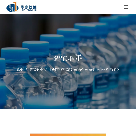
ምርቶች
ቤት
/
ምርቶች
/
የታሸገ የካርቦን ለስላሳ መጠጥ መሙያ ማሽን