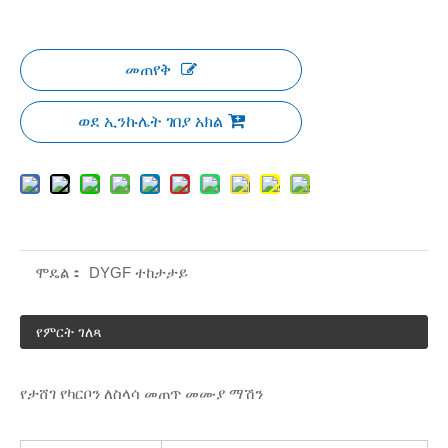
መጠየቅ
ወደ ኢንኩሌት ገበያ አክል
ሞዴል：
DYGF ተከታታይ
የምርት ገለጻ
የታሸገ የካርቦን ለስላሳ መጠጥ መሙያ ማሽን