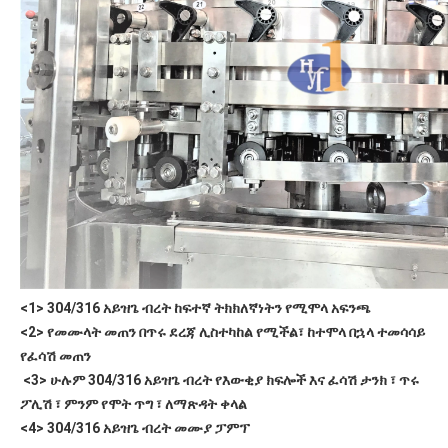
<1> 304/316 አይዝጌ ብረት ከፍተኛ ትክክለኛነትን የሚሞላ አፍንጫ
<2> የመሙላት መጠን በጥሩ ደረጃ ሊስተካከል የሚችል፣ ከተሞላ በኋላ ተመሳሳይ 
የፈሳሽ መጠን  
<3> ሁሉም 304/316 አይዝጌ ብረት የእውቂያ ክፍሎች እና ፈሳሽ ታንክ ፣ ጥሩ 
ፖሊሽ ፣ ምንም የሞት ጥግ ፣ ለማጽዳት ቀላል
<4> 304/316 አይዝጌ ብረት መሙያ ፓምፕ