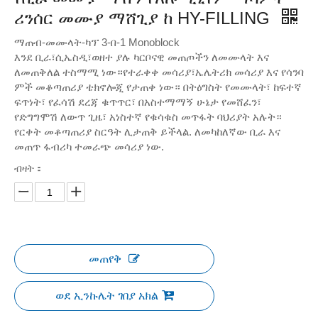
ሪንሰር መሙያ ማሸጊያ ከ HY-FILLING
ማጠብ-መሙላት-ካፕ 3-በ-1 Monoblock
እንደ ቢራ፣ሲኤስዲ፣ወዘተ ያሉ ካርቦናዊ መጠጦችን ለመሙላት እና
ለመጠቅለል ተስማሚ ነው።የተራቀቀ መሳሪያ፣ኤሌትሪክ መሳሪያ እና የሳንባ
ምች መቆጣጠሪያ ቴክኖሎጂ የታጠቀ ነው። በትዕግስት የመሙላት፣ ከፍተኛ
ፍጥነት፣ የፈሳሽ ደረጃ ቁጥጥር፣ በአስተማማኝ ሁኔታ የመሸፈን፣
የድግግሞሽ ለውጥ ጊዜ፣ አነስተኛ የቁሳቁስ መጥፋት ባህሪያት አሉት።
የርቀት መቆጣጠሪያ ስርዓት ሊታጠቅ ይችላል. ለመካከለኛው ቢራ እና
መጠጥ ፋብሪካ ተመራጭ መሳሪያ ነው.
ብዛት：
መጠየቅ
ወደ ኢንኩሌት ገበያ አክል