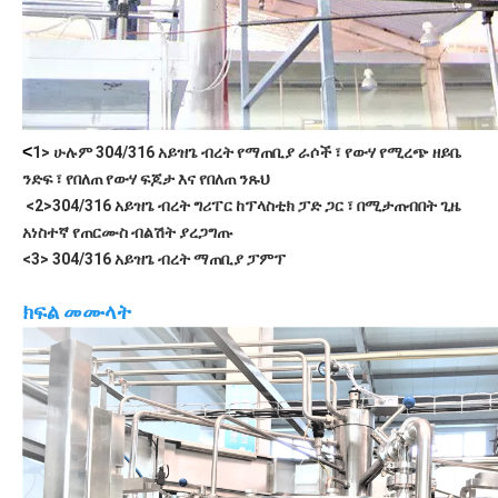
<
1> ሁሉም 304/316 አይዝጌ ብረት የማጠቢያ ራሶች ፣ የውሃ የሚረጭ ዘይቤ 
ንድፍ ፣ የበለጠ የውሃ ፍጆታ እና የበለጠ ንጹህ  
<2>304/316 አይዝጌ ብረት ግሪፐር ከፕላስቲክ ፓድ ጋር ፣ በሚታጠብበት ጊዜ 
አነስተኛ የጠርሙስ ብልሽት ያረጋግጡ
<3> 304/316 አይዝጌ ብረት ማጠቢያ ፓምፕ
ክፍል መሙላት