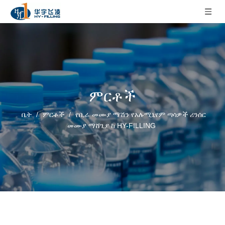
ምርቶች
ቤት
/
ምርቶች
/
የቢራ መሙያ ማሽን የአሉሚኒየም ጣሳዎች ሪንሰር
መሙያ ማሸጊያ ከ HY-FILLING