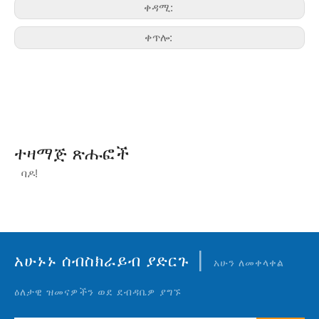
ቀዳሚ:
ቀጥሎ:
ተዛማጅ ጽሑፎች
ባዶ!
|
አሁኑኑ ሰብስክራይብ ያድርጉ
አሁን ለመቀላቀል
ዕለታዊ ዝመናዎችን ወደ ደብዳቤዎ ያግኙ