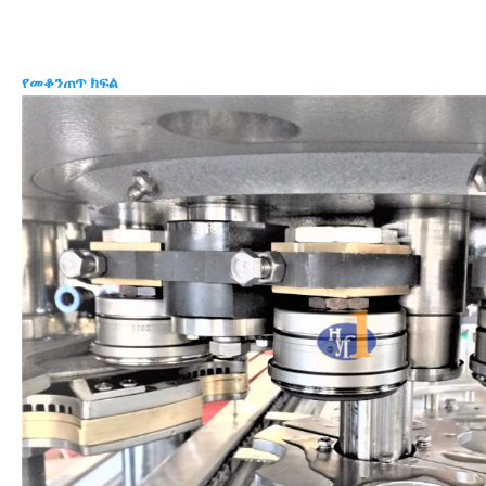
የመቆንጠጥ ክፍል