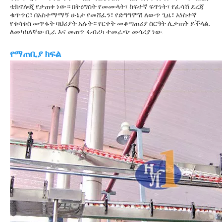
ቴክኖሎጂ የታጠቀ ነው። በትዕግስት የመሙላት፣ ከፍተኛ ፍጥነት፣ የፈሳሽ ደረጃ 
ቁጥጥር፣ በአስተማማኝ ሁኔታ የመሸፈን፣ የድግግሞሽ ለውጥ ጊዜ፣ አነስተኛ 
የቁሳቁስ መጥፋት ባህሪያት አሉት። የርቀት መቆጣጠሪያ ስርዓት ሊታጠቅ ይችላል. 
ለመካከለኛው ቢራ እና መጠጥ ፋብሪካ ተመራጭ መሳሪያ ነው.
የማጠቢያ ክፍል