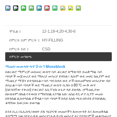
ሞዴል：
12-1,18-4,20-4,30-6
የምርት ስም ምርት：
HY-FILLING
የምርት ኮድ：
CSD
የምርት መግለጫ
ማጠብ-መሙላት-ካፕ 3-በ-1 Monoblock
በቆርቆሮ ማምረቻ መስመር ውስጥ ባዶ ቆርቆሮ ለማጽዳት ይጠቅማል. ባዶ 
ጣሳዎች መጀመሪያ ወደ ማዞሪያ መሳሪያ ይላካሉ፣ እሱም ወደ መዞር ከዚያም ወደ 
ማጠቢያ ማሽን ይተላለፋል። ባዶ ጣሳ ከላይ ወደ ታች በመጠምዘዝ መሳሪያው ላይ 
ይሰራል። ባዶ ጣሳዎች ወደ ማጠቢያ ውስጥ ሲገቡ በ 80 ℃ ሙቅ ውሃ 
(በደንበኛው የቀረበ) የቆርቆሮ አሲፕቲክ ሁኔታ ላይ ይጸዳሉ. በማጠቢያው 
በሁለቱም በኩል የተወሰነ የማዘንበል አንግል አለ፣ አስፈላጊ ሆኖ ሲገኝ መጠኑ 
በትክክል ሊስተካከል ይችላል። ባዶ ጣሳዎች ከላይ እስከ ጫፍ በትይዩ ይንከባለሉ; 
ቆሻሻው ከውኃው ይወጣል   
እንደ ቢራ፣ሲኤስዲ፣ወዘተ ያሉ ካርቦናዊ መጠጦችን ለመሙላት እና ለመጠቅለል 
ተስማሚ ነው።የተራቀቀ መሳሪያ፣ኤሌትሪክ መሳሪያ እና የሳንባ ምች መቆጣጠሪያ 