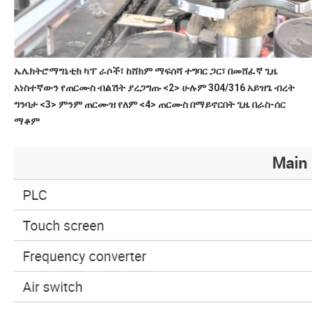
ኤሌክትሮማግኔቲክ ካፕ ራሶች፣ ከሸክም ማፍሰሻ ተግባር ጋር፣ በመሸፈኛ ጊዜ 
አነስተኛውን የጠርሙስ ብልሽት ያረጋግጡ <2> ሁሉም 304/316 አይዝጌ ብረት 
ግንባታ <3> ምንም ጠርሙዝ የለም <4> ጠርሙስ በማይኖርበት ጊዜ በራስ-ሰር 
ማቆም