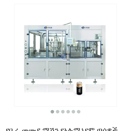
የቢራ መሙያ ማሽን የአሉሚኒየም ጣሳዎች