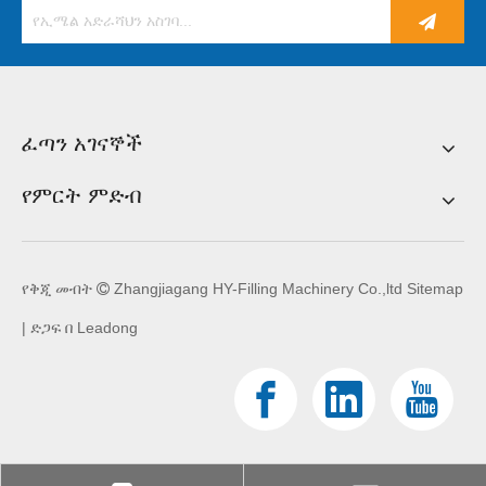
ፈጣን አገናኞች
የምርት ምድብ
የቅጂ መብት
Zhangjiagang HY-Filling Machinery Co.,ltd
Sitemap

| ድጋፍ በ
Leadong