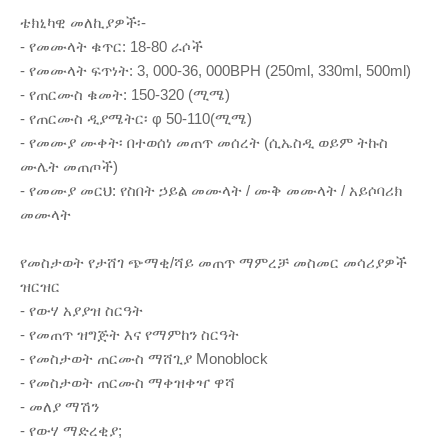
ቴክኒካዊ መለኪያዎች፡-
- የመሙላት ቁጥር: 18-80 ራሶች
- የመሙላት ፍጥነት: 3, 000-36, 000BPH (250ml, 330ml, 500ml)
- የጠርሙስ ቁመት: 150-320 (ሚሜ)
- የጠርሙስ ዲያሜትር፡ φ 50-110(ሚሜ)
- የመሙያ ሙቀት፡ በተወሰነ መጠጥ መሰረት (ሲኤስዲ ወይም ትኩስ
ሙሌት መጠጦች)
- የመሙያ መርህ: የስበት ኃይል መሙላት / ሙቅ መሙላት / አይሶባሪክ
መሙላት
የመስታወት የታሸገ ጭማቂ/ሻይ መጠጥ ማምረቻ መስመር መሳሪያዎች
ዝርዝር
- የውሃ አያያዝ ስርዓት
- የመጠጥ ዝግጅት እና የማምከን ስርዓት
- የመስታወት ጠርሙስ ማሸጊያ Monoblock
- የመስታወት ጠርሙስ ማቀዝቀዣ ዋሻ
- መለያ ማሽን
- የውሃ ማድረቂያ;