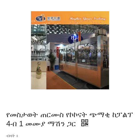
የመስታወት ጠርሙስ የኮኮናት ጭማቂ ከፓልፕ
4-በ 1 መሙያ ማሽን ጋር
ብዛት：