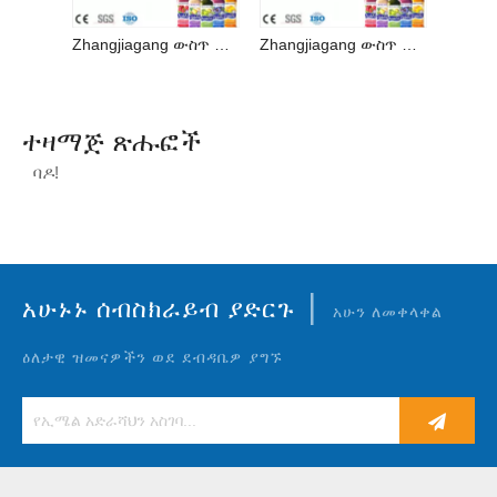
Zhangjiagang ውስጥ ከፍተኛ ጥራት ያለው ጭማቂ መሙያ ማሽን መጠጥ ማምረቻ መስመር
Zhangjiagang ውስጥ ከፍተኛ ጥራት ያለው ጭማቂ መሙያ ማሽን መጠጥ ማምረቻ መስመር
ተዛማጅ ጽሑፎች
ባዶ!
|
አሁኑኑ ሰብስክራይብ ያድርጉ
አሁን ለመቀላቀል
ዕለታዊ ዝመናዎችን ወደ ደብዳቤዎ ያግኙ