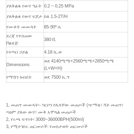
ያለቅልቁ የውሃ ግፊት
0.2 ~ 0.25 MPa
ያለቅልቁ የውሃ ፍጆታ
ስለ 1.5-2T/H
የሙቀት መሙላት
85-90º ሴ
ደረጃ የተሰጠው
380 ቪ
ቮልቴጅ
የተጫነ ኃይል
4.18 ኪ.ወ
ወደ 4140ሚሜ×2560ሚሜ×2850ሚሜ
Dimensions
(L×W×H)
የማሽን ክብደት
ወደ 7500 ኪ.ግ
1, መጠጥ መሙላት፡- ካርቦን የሌላቸው መጠጦች (ጭማቂ፣ ሻይ መጠጥ፣
ጣዕም ያለው ውሃ፣ ሙቅ አሞላል መጠጦች
2, የሩጫ ፍጥነት፡ 3000~36000BPH(500ml)
3, የሚተገበሩ ጠርሙሶች: የመስታወት ጠርሙሶች