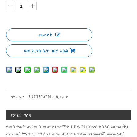
መጠየቅ
ወደ ኢንኩሌት ገበያ አክል
ሞዴል：
BRCRGGN ተከታታይ
የምርት ገለጻ
የመስታወት ጠርሙስ መጠጥ (ጭማቂ ፣ ሻይ ፣ ካርቦናዊ ለስላሳ መጠጦች)
መሙላት/ማሸጊያ ማሽን። ተከታታይ የብርጭቆ ጠርሙሶች መሙላት/