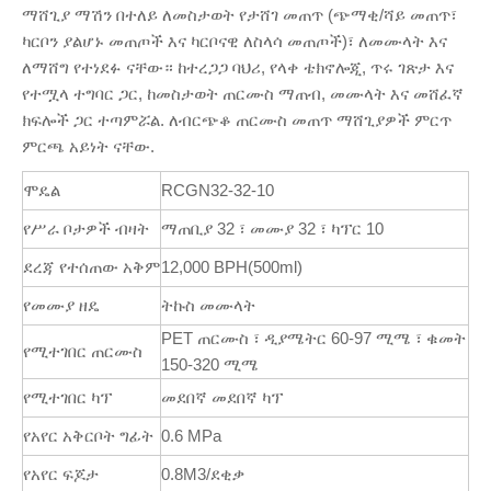
ማሸጊያ ማሽን በተለይ ለመስታወት የታሸገ መጠጥ (ጭማቂ/ሻይ መጠጥ፣
ካርቦን ያልሆኑ መጠጦች እና ካርቦናዊ ለስላሳ መጠጦች)፣ ለመሙላት እና
ለማሸግ የተነደፉ ናቸው። ከተረጋጋ ባህሪ, የላቀ ቴክኖሎጂ, ጥሩ ገጽታ እና
የተሟላ ተግባር ጋር, ከመስታወት ጠርሙስ ማጠብ, መሙላት እና መሸፈኛ
ክፍሎች ጋር ተጣምሯል. ለብርጭቆ ጠርሙስ መጠጥ ማሸጊያዎች ምርጥ
ምርጫ አይነት ናቸው.
ሞዴል
RCGN32-32-10
የሥራ ቦታዎች ብዛት
ማጠቢያ 32 ፣ መሙያ 32 ፣ ካፕር 10
ደረጃ የተሰጠው አቅም
12,000 BPH(500ml)
የመሙያ ዘዴ
ትኩስ መሙላት
PET ጠርሙስ ፣ ዲያሜትር 60-97 ሚሜ ፣ ቁመት
የሚተገበር ጠርሙስ
150-320 ሚሜ
የሚተገበር ካፕ
መደበኛ መደበኛ ካፕ
የአየር አቅርቦት ግፊት
0.6 MPa
የአየር ፍጆታ
0.8M3/ደቂቃ