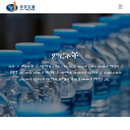
ምርቶች
ቤት
/
ምርቶች
/
ጭማቂ / ሻይ / የኢነርጂ መጠጥ / ቡና መሙያ ማሽን
/
PET ጠርሙስ መሙያ ማሽን
/
ጭማቂ መሙላት ስርዓት
/
የመስታወት
ጠርሙስ የኮኮናት ጭማቂ ከፓልፕ 4-በ 1 መሙያ ማሽን ጋር