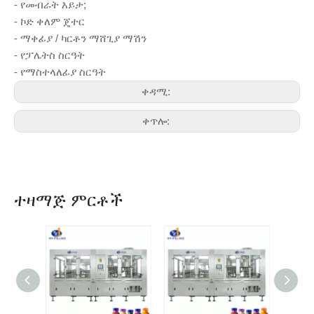
- የመብራት እይታ;
- ኮድ ቀለም ጄተር
- ማቀፊያ / ካርቶን ማሸጊያ ማሽን
- የፓሌትስ ስርዓት
- የማስተላለፊያ ስርዓት
ቀዳሚ:
ቀጥሎ:
ተዛማጅ ምርቶች