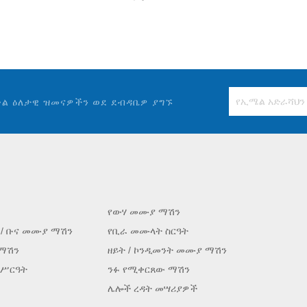
ቀል ዕለታዊ ዝመናዎችን ወደ ደብዳቤዎ ያግኙ
የውሃ መሙያ ማሽን
 / ቡና መሙያ ማሽን
የቢራ መሙላት ስርዓት
 ማሽን
ዘይት / ኮንዲመንት መሙያ ማሽን
 ሥርዓት
ንፉ የሚቀርጸው ማሽን
ሌሎች ረዳት መሣሪያዎች