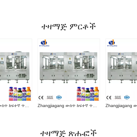
ተዛማጅ ምርቶች
Zhangjiagang ውስጥ ከፍተኛ ጥራት ያለው ጭማቂ መሙያ ማሽን መጠጥ ማምረቻ መስመር
Zhangjiagang ውስጥ ከፍተኛ ጥራት ያለው ጭማቂ መሙያ ማሽን መጠጥ ማምረቻ መስመር
ተዛማጅ ጽሑፎች