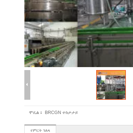
ሞዴል：
BRCGN ተከታታይ
የምርት ገለጻ