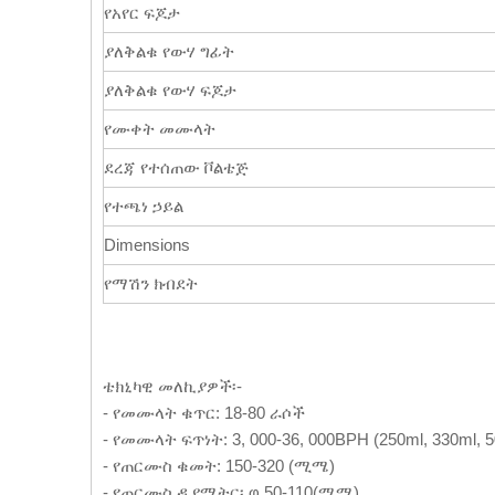
የአየር ፍጆታ
ያለቅልቁ የውሃ ግፊት
ያለቅልቁ የውሃ ፍጆታ
የሙቀት መሙላት
ደረጃ የተሰጠው ቮልቴጅ
የተጫነ ኃይል
Dimensions
የማሽን ክብደት
ቴክኒካዊ መለኪያዎች፡-
- የመሙላት ቁጥር: 18-80 ራሶች
- የመሙላት ፍጥነት: 3, 000-36, 000BPH (250ml, 330ml, 5
- የጠርሙስ ቁመት: 150-320 (ሚሜ)
- የጠርሙስ ዲያሜትር፡ φ 50-110(ሚሜ)