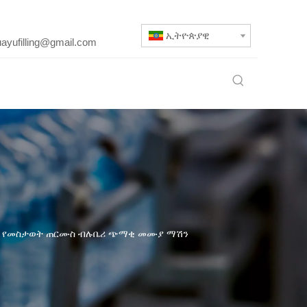
ኢትዮጵያዊ
uayufilling@gmail.com
የመስታወት ጠርሙስ ብሉቤሪ ጭማቂ መሙያ ማሽን