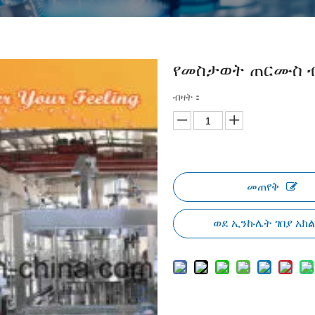
የመስታወት ጠርሙስ
ብዛት：
መጠየቅ
ወደ ኢንኩሌት ገበያ አክ