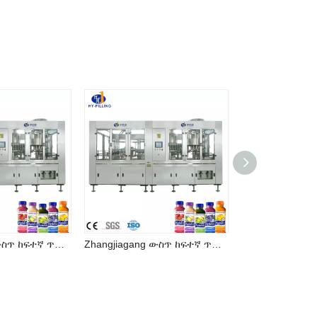
Zhangjiagang ውስጥ ከፍተኛ ጥራት ያለው ጭማቂ መሙያ ማሽን መጠጥ ማምረቻ መስመር
Zhangjiagang ውስጥ ከፍተኛ ጥራት ያለው ጭማቂ መሙያ ማሽን መጠጥ ማምረቻ መስመር