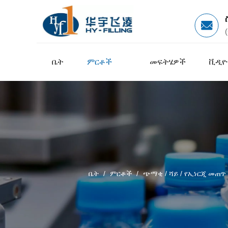
ቤት
ምርቶች
መፍትሄዎች
ቪዲዮ
ቤት
/
ምርቶች
/
ጭማቂ / ሻይ / የኢነርጂ መጠጥ