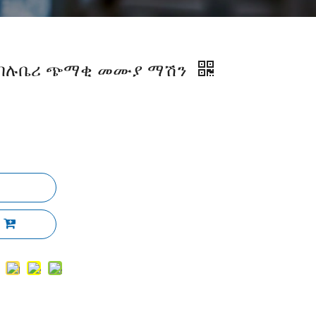
 ብሉቤሪ ጭማቂ መሙያ ማሽን
ል