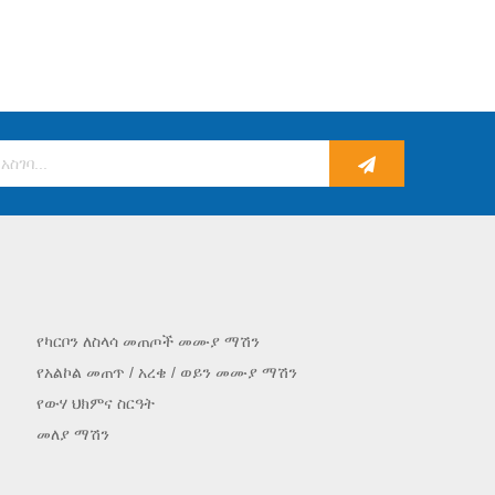
የካርቦን ለስላሳ መጠጦች መሙያ ማሽን
የአልኮል መጠጥ / አረቄ / ወይን መሙያ ማሽን
የውሃ ህክምና ስርዓት
መለያ ማሽን