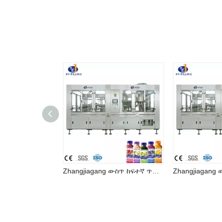
Zhangjiagang ውስጥ ከፍተኛ ጥራት ያለው ጭማቂ መሙያ ማሽን መጠጥ ማምረቻ መስመር