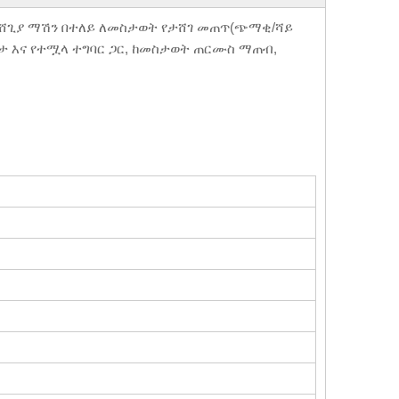
ሸጊያ ማሽን በተለይ ለመስታወት የታሸገ መጠጥ(ጭማቂ/ሻይ
ጽታ እና የተሟላ ተግባር ጋር, ከመስታወት ጠርሙስ ማጠብ,