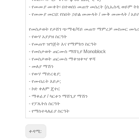
- የመሙያ ሙቀት፡ በተወሰነ መጠጥ መሰረት (ሲኤስዲ ወይም 
- የመሙያ መርህ: የስበት ኃይል መሙላት / ሙቅ መሙላት / አ
የመስታወት የታሸገ ጭማቂ/ሻይ መጠጥ ማምረቻ መስመር መሳሪ
- የውሃ አያያዝ ስርዓት
- የመጠጥ ዝግጅት እና የማምከን ስርዓት
- የመስታወት ጠርሙስ ማሸጊያ Monoblock
- የመስታወት ጠርሙስ ማቀዝቀዣ ዋሻ
- መለያ ማሽን
- የውሃ ማድረቂያ;
- የመብራት እይታ;
- ኮድ ቀለም ጄተር
- ማቀፊያ / ካርቶን ማሸጊያ ማሽን
- የፓሌትስ ስርዓት
- የማስተላለፊያ ስርዓት
ቀዳሚ: