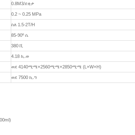
0.8M3/ደቂቃ
0.2 ~ 0.25 MPa
ስለ 1.5-2T/H
85-90º ሴ
380 ቪ
4.18 ኪ.ወ
ወደ 4140ሚሜ×2560ሚሜ×2850ሚሜ (L×W×H)
ወደ 7500 ኪ.ግ
00ml)