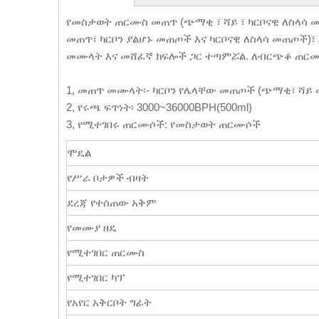
የመስታወት ጠርሙስ መጠጥ (ጭማቂ ፣ ሻይ ፣ ካርቦናዊ ለስላ
መጠጥ፣ ካርቦን ያልሆኑ መጠጦች እና ካርቦናዊ ለስላሳ መጠጦች)፣
መሙላት እና መሸፈኛ ክፍሎች ጋር ተጣምሯል. ለብርጭቆ ጠር
1, መጠጥ መሙላት፡- ካርቦን የሌላቸው መጠጦች (ጭማቂ፣ ሻይ
2, የሩጫ ፍጥነት፡ 3000~36000BPH(500ml)
3, የሚተገበሩ ጠርሙሶች: የመስታወት ጠርሙሶች
ሞዴል
የሥራ ቦታዎች ብዛት
ደረጃ የተሰጠው አቅም
የመሙያ ዘዴ
የሚተገበር ጠርሙስ
የሚተገበር ካፕ
የአየር አቅርቦት ግፊት