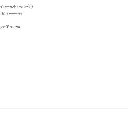
ትኩስ ሙሌት መጠጦች)
ይሶባሪክ መሙላት
ያዎች ዝርዝር