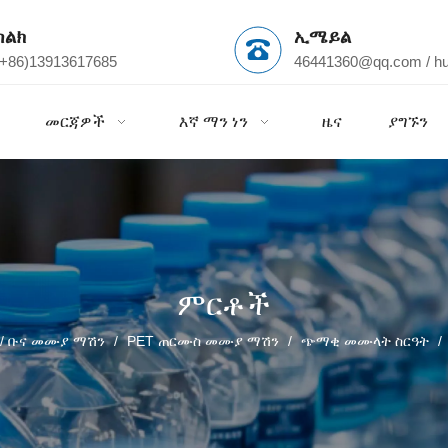
ስልክ
ኢሜይል
(+86)13913617685
46441360@qq.com
/
h
መርጃዎች
እኛ ማን ነን
ዜና
ያግኙን
ምርቶች
 / ቡና መሙያ ማሽን
/
PET ጠርሙስ መሙያ ማሽን
/
ጭማቂ መሙላት ስርዓት
/