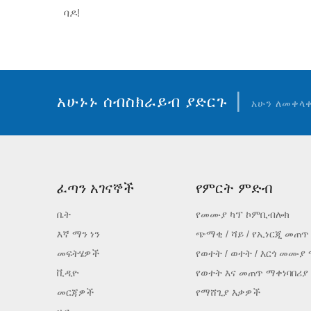
ባዶ!
|
አሁኑኑ ሰብስክራይብ ያድርጉ
አሁን ለመቀላ
ፈጣን አገናኞች
የምርት ምድብ
ቤት
የመሙያ ካፕ ኮምቢብሎክ
እኛ ማን ነን
ጭማቂ / ሻይ / የኢነርጂ መጠጥ
መፍትሄዎች
የወተት / ወተት / እርጎ መሙያ
ቪዲዮ
የወተት እና መጠጥ ማቀነባበሪያ
መርጃዎች
የማሸጊያ እቃዎች