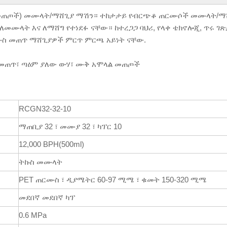
ሳ መጠጦች) መሙላት/ማሸጊያ ማሽን። ተከታታይ የብርጭቆ ጠርሙሶች መሙላት/ማ
 ለመሙላት እና ለማሸግ የተነደፉ ናቸው። ከተረጋጋ ባህሪ, የላቀ ቴክኖሎጂ, ጥሩ ገ
ሙስ መጠጥ ማሸጊያዎች ምርጥ ምርጫ አይነት ናቸው.
 መጠጥ፣ ጣዕም ያለው ውሃ፣ ሙቅ አሞላል መጠጦች
RCGN32-32-10
ማጠቢያ 32 ፣ መሙያ 32 ፣ ካፕር 10
12,000 BPH(500ml)
ትኩስ መሙላት
PET ጠርሙስ ፣ ዲያሜትር 60-97 ሚሜ ፣ ቁመት 150-320 ሚሜ
መደበኛ መደበኛ ካፕ
0.6 MPa