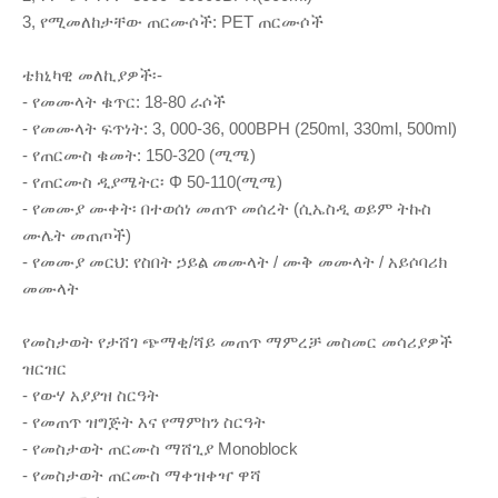
3, የሚመለከታቸው ጠርሙሶች: PET ጠርሙሶች
ቴክኒካዊ መለኪያዎች፡-
- የመሙላት ቁጥር: 18-80 ራሶች
- የመሙላት ፍጥነት: 3, 000-36, 000BPH (250ml, 330ml, 500ml)
- የጠርሙስ ቁመት: 150-320 (ሚሜ)
- የጠርሙስ ዲያሜትር፡ Φ 50-110(ሚሜ)
- የመሙያ ሙቀት፡ በተወሰነ መጠጥ መሰረት (ሲኤስዲ ወይም ትኩስ
ሙሌት መጠጦች)
- የመሙያ መርህ: የስበት ኃይል መሙላት / ሙቅ መሙላት / አይሶባሪክ
መሙላት
የመስታወት የታሸገ ጭማቂ/ሻይ መጠጥ ማምረቻ መስመር መሳሪያዎች
ዝርዝር
- የውሃ አያያዝ ስርዓት
- የመጠጥ ዝግጅት እና የማምከን ስርዓት
- የመስታወት ጠርሙስ ማሸጊያ Monoblock
- የመስታወት ጠርሙስ ማቀዝቀዣ ዋሻ