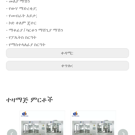
- መለያ ማሽን
- የውሃ ማድረቂያ;
- የመብራት እይታ;
- ኮድ ቀለም ጄተር
- ማቀፊያ / ካርቶን ማሸጊያ ማሽን
- የፓሌትስ ስርዓት
- የማስተላለፊያ ስርዓት
ቀዳሚ:
ቀጥሎ:
ተዛማጅ ምርቶች