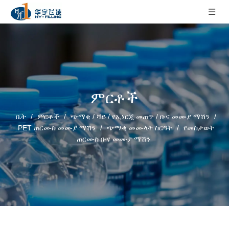
ምርቶች
ቤት
/
ምርቶች
/
ጭማቂ / ሻይ / የኢነርጂ መጠጥ / ቡና መሙያ ማሽን
/
PET ጠርሙስ መሙያ ማሽን
/
ጭማቂ መሙላት ስርዓት
/
የመስታወት
ጠርሙስ ቡና መሙያ ማሽን