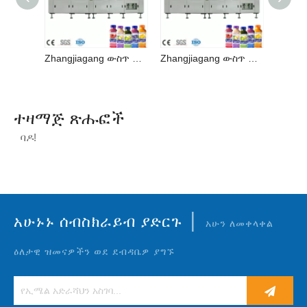
Zhangjiagang ውስጥ ከፍተኛ ጥራት ያለው ጭማቂ መሙያ ማሽን መጠጥ ማምረቻ መስመር
Zhangjiagang ውስጥ ከፍተኛ ጥራት ያለው ጭማቂ መሙያ ማሽን መጠጥ ማምረቻ መስመር
ተዛማጅ ጽሑፎች
ባዶ!
|
አሁኑኑ ሰብስክራይብ ያድርጉ
አሁን ለመቀላቀል
ዕለታዊ ዝመናዎችን ወደ ደብዳቤዎ ያግኙ