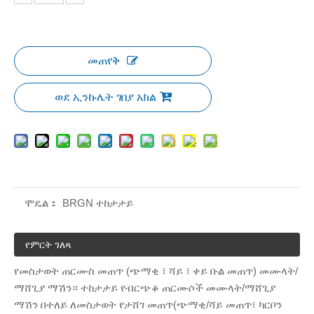
መጠየቅ
ወደ ኢንኩሌት ገበያ አክል
ሞዴል：
BRGN ተከታታይ
የምርት ገለጻ
የመስታወት ጠርሙስ መጠጥ (ጭማቂ ፣ ሻይ ፣ ቀይ ቡል መጠጥ) መሙላት/
ማሸጊያ ማሽን። ተከታታይ የብርጭቆ ጠርሙሶች መሙላት/ማሸጊያ
ማሽን በተለይ ለመስታወት የታሸገ መጠጥ(ጭማቂ/ሻይ መጠጥ፣ ካርቦን