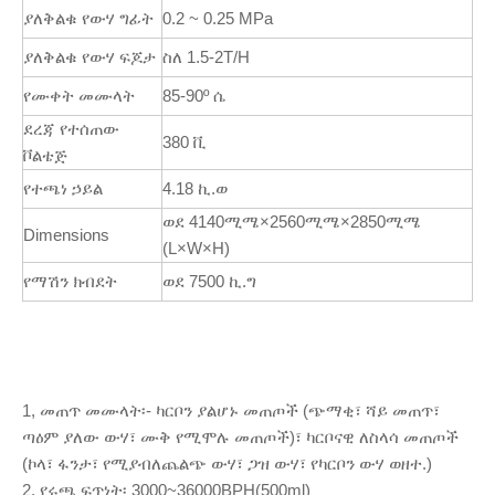
ያለቅልቁ የውሃ ግፊት
0.2 ~ 0.25 MPa
ያለቅልቁ የውሃ ፍጆታ
ስለ 1.5-2T/H
የሙቀት መሙላት
85-90º ሴ
ደረጃ የተሰጠው
380 ቪ
ቮልቴጅ
የተጫነ ኃይል
4.18 ኪ.ወ
ወደ 4140ሚሜ×2560ሚሜ×2850ሚሜ
Dimensions
(L×W×H)
የማሽን ክብደት
ወደ 7500 ኪ.ግ
1, መጠጥ መሙላት፡- ካርቦን ያልሆኑ መጠጦች (ጭማቂ፣ ሻይ መጠጥ፣
ጣዕም ያለው ውሃ፣ ሙቅ የሚሞሉ መጠጦች)፣ ካርቦናዊ ለስላሳ መጠጦች
(ኮላ፣ ፋንታ፣ የሚያብለጨልጭ ውሃ፣ ጋዝ ውሃ፣ የካርቦን ውሃ ወዘተ.)
2, የሩጫ ፍጥነት፡ 3000~36000BPH(500ml)