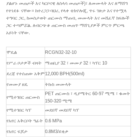
ያልሆኑ መጠጦች እና ካርቦናዊ ለስላሳ መጠጦች)፣ ለመሙላት እና ለማሸግ
የተነደፉ ናቸው። ከተረጋጋ ባህሪ, የላቀ ቴክኖሎጂ, ጥሩ ገጽታ እና የተሟላ
ተግባር ጋር, ከመስታወት ጠርሙስ ማጠብ, መሙላት እና መሸፈኛ ክፍሎች
ጋር ተጣምሯል. ለብርጭቆ ጠርሙስ መጠጥ ማሸጊያዎች ምርጥ ምርጫ
አይነት ናቸው.
ሞዴል
RCGN32-32-10
የሥራ ቦታዎች ብዛት
ማጠቢያ 32 ፣ መሙያ 32 ፣ ካፕር 10
ደረጃ የተሰጠው አቅም
12,000 BPH(500ml)
የመሙያ ዘዴ
ትኩስ መሙላት
PET ጠርሙስ ፣ ዲያሜትር 60-97 ሚሜ ፣ ቁመት
የሚተገበር ጠርሙስ
150-320 ሚሜ
የሚተገበር ካፕ
መደበኛ መደበኛ ካፕ
የአየር አቅርቦት ግፊት
0.6 MPa
የአየር ፍጆታ
0.8M3/ደቂቃ