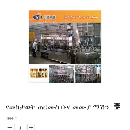
የመስታወት ጠርሙስ ቡና መሙያ ማሽን
ብዛት：