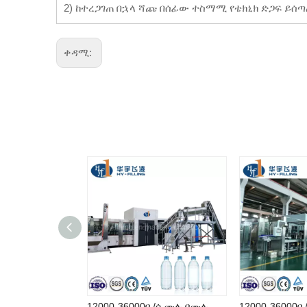
2) ከተረጋገጠ በኋላ ሻጩ በሰፊው ተስማሚ የቴክኒክ ድጋፍ ይሰ
ቀዳሚ:
12000-36000ቢ/ሰ ሙሉ በሙሉ አውቶማቲክ የውሃ ጠርሙስ ማሽን ማፍሰሻ መሙላት ካፕ በከፍተኛ ጥራት