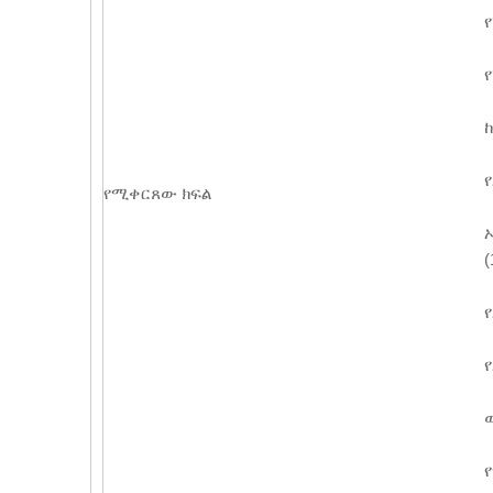
የሚቀርጸው ክፍል
(
የ