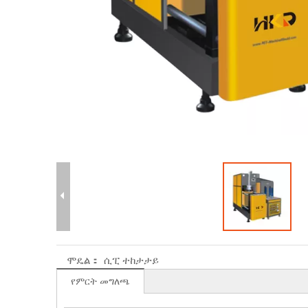
ሞዴል：
ሲፒ ተከታታይ
የምርት መግለጫ