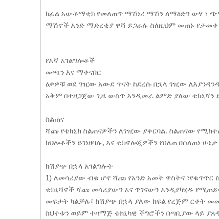
ከፊል አውቶማቲክ የመለጠጥ ማሽነሪ ማሽን ለማዕድን ውሃ ፣ ጭማ
ማሽኖች አንድ ማድረቂያ ዋሻ ይጋራሉ ስለዚህም መጠኑ የታመቀ፣
የእኛ አገልግሎቶች
መጫን እና ማቀናበር
ዕቃዎቹ ወደ ገዢው አውደ ጥናት ከደረሱ በኋላ ገዢው ለእያንዳ
አቅም በተዘጋጀው ጊዜ ውስጥ እንዲመራ ልምድ ያለው ቴክኒሻን 
ስልጠና
ሻጩ የቴክኒክ ስልጠናዎችን ለገዢው ያቀርባል. ስልጠናው የሚከተሉ
ክህሎቶችን ይገነዘባሉ, እና ቴክኖሎጂዎችን የበለጠ በሰለጠነ ሁኔ
ከሽያጭ በኋላ አገልግሎት
1) ለመሳሪያው ብቁ ሆኖ ሻጩ የአንድ አመት ዋስትና ፣የቁጥጥር 
ቴክኒሻኖች ሻጩ መሳሪያውን እና ጥገናውን እንዲያካሂዱ የሚጠይ
መፍታት ካልቻሉ፣ ከሽያጭ በኋላ ያለው ክፍል የረጅም ርቀት መመ
ስህተቱን ወይም ተዛማጅ ቴክኒካዊ ችግሮችን በጣቢያው ላይ ያጸዳ