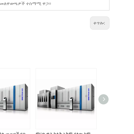
ሎች መለዋወጫዎች ተስማሚ ዋጋ።
ቀጥሎ:
የኮምቢ ብሎክ ጭማቂ መጠጦች የተፈጥሮ የፍራፍሬ መጠጦች ማሸጊያ ማሽን 3 በ 1 መሙያ ማሽን
ምርጥ ዋጋ ትልቅ አቅም ያለው ኮምቢ ማገጃ ማሽን ለጤና መጠጥ ካርቦናዊ መጠጦች