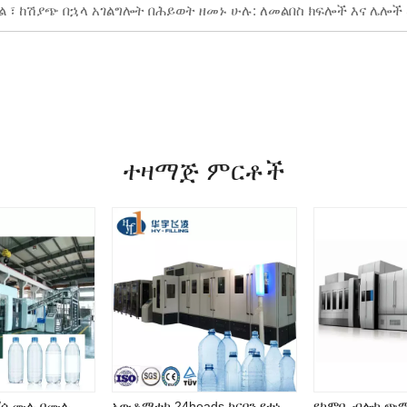
ጣል ፣ ከሽያጭ በኋላ አገልግሎት በሕይወት ዘመኑ ሁሉ: ለመልበስ ክፍሎች እና ሌ
ተዛማጅ ምርቶች
12000-36000ቢ/ሰ ሙሉ በሙሉ አውቶማቲክ ጠርሙስ 2022 የታሸገ ጥምር ውሃ መሙያ ማሽን በጥሩ ዋጋ
አውቶማቲክ 24heads ካርቦን የተነከረ መጠጥ የሚተፋ ካፒንግ ኮምቢብሎክ/ኮምቢ ማሽን