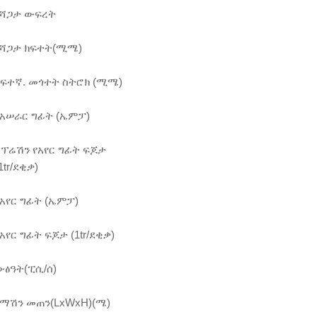
የሻጋታ ውፍረት
የሻጋታ ክፍተት(ሚሜ)
ከፍተኛ. መጎተት ስትሮክ (ሚሜ)
የአሠራር ግፊት (ኤምፓ)
ኦፕሬሽን የአየር ግፊት ፍጆታ
1tr/ደቂቃ)
የአየር ግፊት (ኤምፓ)
አየር ግፊት ፍጆታ (1tr/ደቂቃ)
ውፅዓት(ፒሲ/ሰ)
የማሽን መጠን(LxWxH)(ሜ)