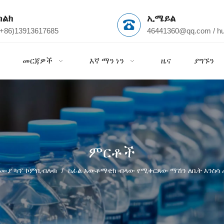
ስልክ
ኢሜይል
(+86)13913617685
46441360@qq.com
/
h
መርጃዎች
እኛ ማን ነን
ዜና
ያግኙን
ምርቶች
ሙያ ካፕ ኮምቢብሎክ
/
ከፊል አውቶማቲክ ብላው የሚቀርጸው ማሽን ለቤት እንስሳ 