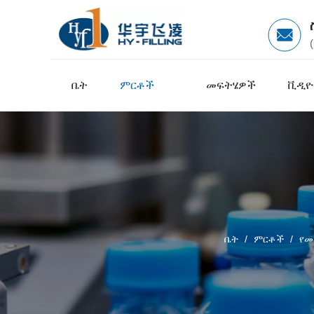
ቤት
ምርቶች
መፍትሄዎች
ቪዲዮ
ቤት
/
ምርቶች
/
የመ