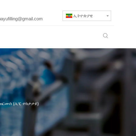
ኢትዮጵያዊ
uayufilling@gmail.com
ጠርሙስ (ሲፒ ተከታታይ)