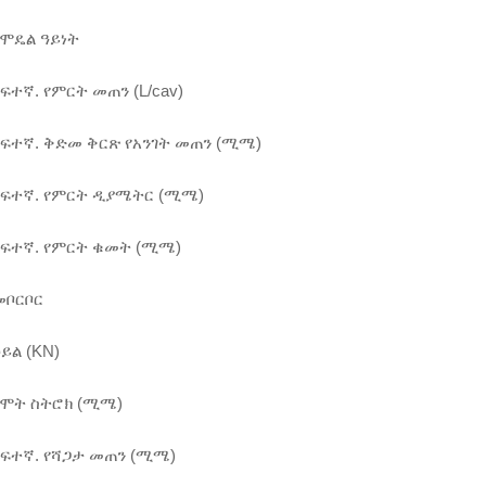
የሞዴል ዓይነት
ከፍተኛ. የምርት መጠን (L/cav)
ከፍተኛ. ቅድመ ቅርጽ የአንገት መጠን (ሚሜ)
ከፍተኛ. የምርት ዲያሜትር (ሚሜ)
ከፍተኛ. የምርት ቁመት (ሚሜ)
መቦርቦር
ይል (KN)
የሞት ስትሮክ (ሚሜ)
ከፍተኛ. የሻጋታ መጠን (ሚሜ)