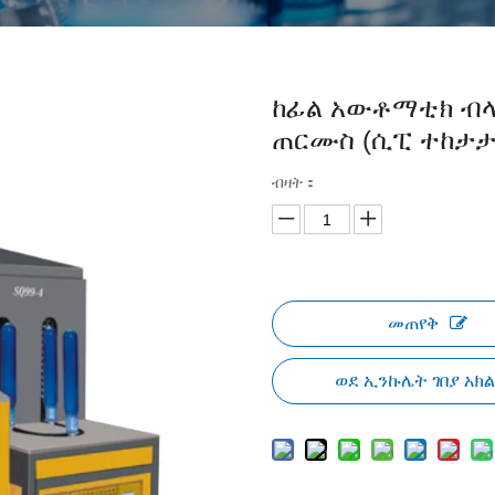
ከፊል አውቶማቲክ ብላ
ጠርሙስ (ሲፒ ተከታ
ብዛት：
መጠየቅ
ወደ ኢንኩሌት ገበያ አክ