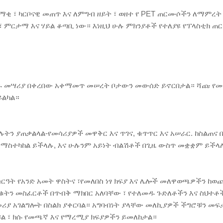
ቂ ፣ ካርቦናዊ መጠጥ እና ለምግብ ዘይት ፣ ወዘተ የ PET ጠርሙሶችን ለማምረት
 ምርታማ እና ሃይል ቆጣቢ ነው። እነዚህ ሁሉ ምክንያቶች የተለያዩ የፕላስቲክ 
ንዱ መሣሪያ በቀረበው አቀማመጥ መሠረት ቦታውን መውሰድ ይኖርበታል። ሻጩ የመጫ
ይልካል።
ትን ያጠቃልላል-የመሳሪያዎች መዋቅር እና ጥገና, ቁጥጥር እና አሠራር. ከስልጠና በ
ታ ማስተካከል ይችላሉ, እና ሁሉንም አይነት ብልሽቶች በጊዜ ውስጥ መቋቋም ይችላ
ስርዓት የአንድ አመት ዋስትና ፣የመለበስ ነፃ ክፍያ እና ሌሎች መለዋወጫዎችን ከወ
ቁትን መስፈርቶች በጥብቅ ማክበር አለባቸው ፣ የተለመዱ ጉድለቶችን እና ስህተቶ
ሪያ አገልግሎት በስልክ ያቀርባል። አግባብነት ያላቸው መለኪያዎች ችግሮቹን መፍታ
ል ፣ ክሱ የመጫኛ እና የማረሚያ ክፍያዎችን ይመለከታል።