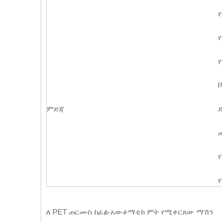
ምድጃ
ለ PET ጠርሙስ ከፊል-አውቶማቲክ ምት የሚቀርጸው ማሽን