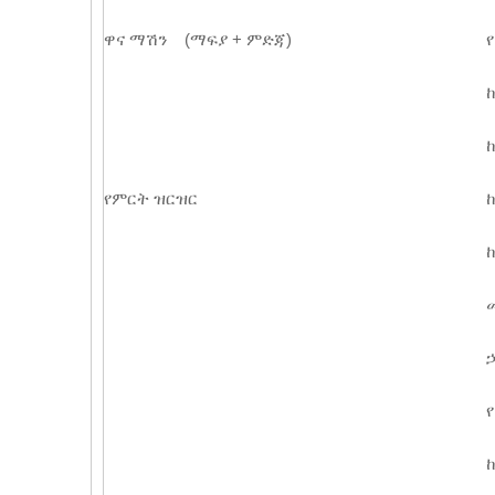
ዋና ማሽን (ማፍያ + ምድጃ)
የምርት ዝርዝር
ኃ