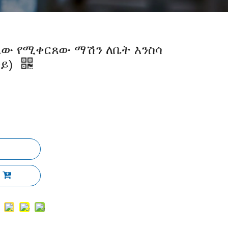
ው የሚቀርጸው ማሽን ለቤት እንስሳ
ታይ)
ል