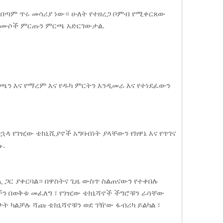
 በጣም ጥሩ መሳሪያ ነው። ሁለት የተዘረጋ ቦምብ የሚቀርጸው
ጠርሙሶች ምርጡን ምርጫ አድርገውታል.
ን እና የማረም እና የዱካ ምርትን እንዲመራ እና የተነደፈውን
ኋላ የገዢው ቴክኒሺያኖች አግባብነት ያላቸውን የክዋኔ እና የጥገና
ሉ.
ጪ ጋር ያቀርባል። በዋስትና ጊዜ ውስጥ ስልጠናውን የተቀበሉ
ችን በወቅቱ መፈለግ ፣ የገዢው ቴክኒሻኖች ችግሮቹን ራሳቸው
ት ካልቻሉ ሻጩ ቴክኒሻኖቹን ወደ ገዥው ፋብሪካ ይልካል ፣