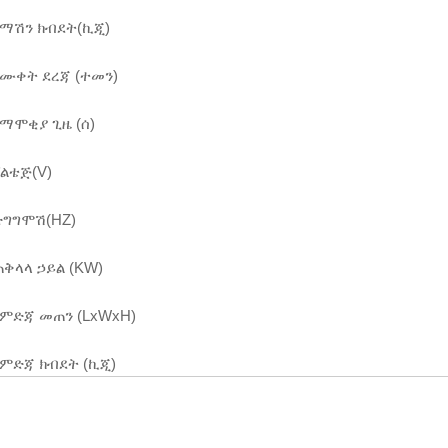
የማሽን ክብደት(ኪጂ)
የሙቀት ደረጃ (ተመን)
የማሞቂያ ጊዜ (ሰ)
ቮልቴጅ(V)
ድግግሞሽ(HZ)
ጠቅላላ ኃይል (KW)
የምድጃ መጠን (LxWxH)
የምድጃ ክብደት (ኪጂ)