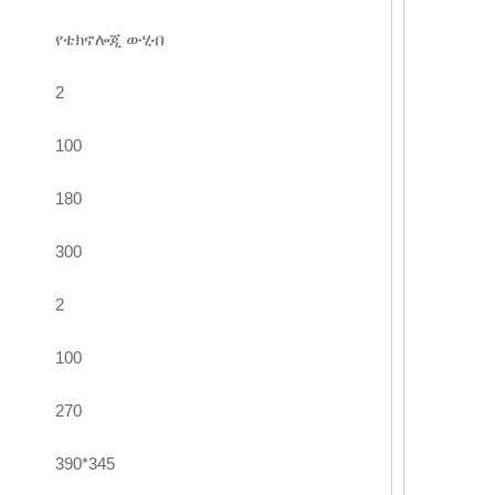
የቴክኖሎጂ ውሂብ
2
100
180
300
2
100
270
390*345