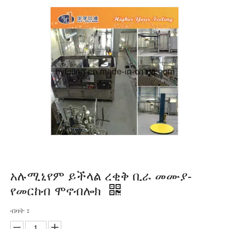
አሉሚኒየም ይችላል ረቂቅ ቢራ መሙያ-
የመርከብ ሞኖብሎክ
ብዛት：