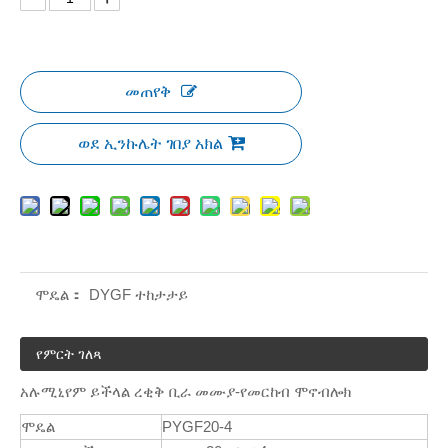
መጠየቅ
ወደ ኢንኩሌት ገበያ አክል
ሞዴል：
DYGF ተከታታይ
የምርት ገለጻ
አሉሚኒየም ይችላል ረቂቅ ቢራ መሙያ-የመርከብ ሞኖብሎክ
ሞዴል
PYGF20-4