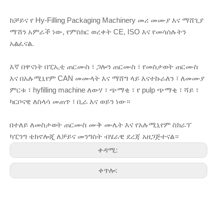
ከቻይና የ Hy-Filling Packaging Machinery መሪ መሙያ እና ማሸጊያ
ማሽን አምራች ነው, የምስክር ወረቀት CE, ISO እና የመሳሰሉትን
አልፈናል.
እኛ በዋናነት በፒኢቲ ጠርሙስ ፣ ጋሎን ጠርሙስ ፣ የመስታወት ጠርሙስ
እና በአሉሚኒየም CAN መሙላት እና ማሸግ ላይ እናተኩራለን ፣ ለመሙያ
ምርቱ ፣ hyfilling machine ለውሃ ፣ ጭማቂ ፣ የ pulp ጭማቂ ፣ ሻይ ፣
ካርቦናዊ ለስላሳ መጠጥ ፣ ቢራ እና ወይን ነው።
በተለይ ለመስታወት ጠርሙስ ሙቅ ሙሌት እና የአሉሚኒየም ስክራፕ
ካፒንግ ቴክኖሎጂ ለቻይና መንግስት ብሄራዊ ደረጃ አዘጋጅተናል።
ቀዳሚ:
ቀጥሎ: