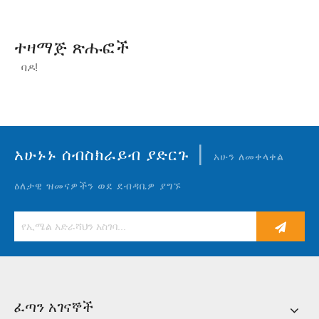
ተዛማጅ ጽሑፎች
ባዶ!
|
አሁኑኑ ሰብስክራይብ ያድርጉ
አሁን ለመቀላቀል
ዕለታዊ ዝመናዎችን ወደ ደብዳቤዎ ያግኙ
ፈጣን አገናኞች