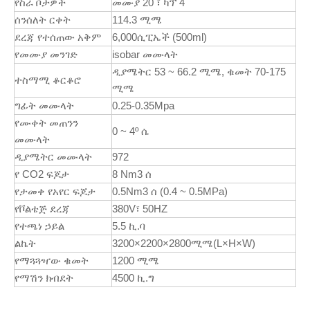
የስራ ቦታዎች
መሙያ 20 ፣ ካፕ 4
ሰንሰለት ርቀት
114.3 ሚሜ
ደረጃ የተሰጠው አቅም
6,000ሲፒኤች (500ml)
የመሙያ መንገድ
isobar መሙላት
ዲያሜትር 53 ~ 66.2 ሚሜ, ቁመት 70-175
ተስማሚ ቆርቆሮ
ሚሜ
ግፊት መሙላት
0.25-0.35Mpa
የሙቀት መጠንን
0 ~ 4º ሴ
መሙላት
ዲያሜትር መሙላት
972
የ CO2 ፍጆታ
8 Nm3 ሰ
የታመቀ የአየር ፍጆታ
0.5Nm3 ሰ (0.4 ~ 0.5MPa)
የቮልቴጅ ደረጃ
380V፣ 50HZ
የተጫነ ኃይል
5.5 ኪ.ባ
ልኬት
3200×2200×2800ሚሜ(L×H×W)
የማጓጓዣው ቁመት
1200 ሚሜ
የማሽን ክብደት
4500 ኪ.ግ