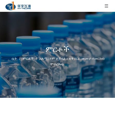
ምርቶች
ቤት
/
ምርቶች
/
አሉሚኒየም ይችላል ረቂቅ ቢራ መሙያ-የመርከብ
ሞኖብሎክ