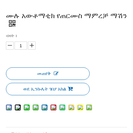
ሙሉ አውቶማቲክ የጠርሙስ ማምረቻ ማሽን
ብዛት：
መጠየቅ
ወደ ኢንኩሌት ገበያ አክል