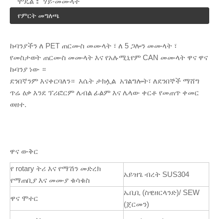
ሞዴል：
ሃይ-መሙላት
የምርት መግለጫ
ኩባንያችን ለ PET ጠርሙስ መሙላት ፣ ለ 5 ጋሎን መሙላት ፣
የመስታወት ጠርሙስ መሙላት እና የአሉሚኒየም CAN መሙላት ዋና ዋና
ኩባንያ ነው ።
ደንበኛንም እናቀርባለን። እሴት ታክሏል አገልግሎት፣ ለደንበኞች ማሸግ
ጥሬ ዕቃ እንደ ፕሪፎርም ሌብል ፊልም እና ሌላው ቀርቶ የመጠጥ ቀመር
ወዘተ.
ዋና ውቅር
የ rotary ትሪ እና የማሽን መድረክ
አይዝጌ ብረት SUS304
የማጠቢያ እና መሙያ ቁሳቁስ
ኤቢቢ (ስዊዘርላንድ)/ SEW
ዋና ሞተር
(ጀርመን)