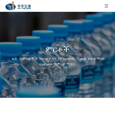
ምርቶች
ቤት
/
ምርቶች
/
የመሙያ ካፕ ኮምቢብሎክ
/
ሙሉ አውቶማቲክ
የጠርሙስ ማምረቻ ማሽን