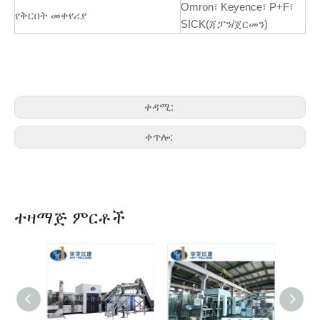
Omron፣ Keyence፣ P+F፣
የቅርበት መቀየሪያ
SICK(ጃፓን/ጀርመን)
ቀዳሚ:
ቀጥሎ:
ተዛማጅ ምርቶች