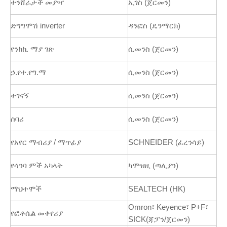
ተንሸራታች መያዣ
ኢገስ (ጀርመን)
ድግግሞሽ inverter
ዳንፎስ (ዴንማርክ)
የንክኪ ማያ ገጽ
ሲመንስ (ጀርመን)
ኃ.የተ.የግ.ማ
ሲመንስ (ጀርመን)
ተገናኝ
ሲመንስ (ጀርመን)
ሰባሪ
ሲመንስ (ጀርመን)
የአየር ማብሪያ / ማጥፊያ
SCHNEIDER (ፈረንሳይ)
የሳንባ ምች አካላት
ካሞዝዚ (ጣሊያን)
ማህተሞች
SEALTECH (HK)
Omron፣ Keyence፣ P+F፣
የፎቶሴል መቀየሪያ
SICK(ጃፓን/ጀርመን)