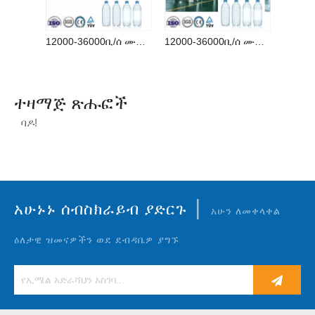
12000-36000ቢ/ሰ ሙሉ በሙሉ አውቶማቲክ የውሃ ጠርሙስ ማሽን ማፍሰሻ መሙላት ካፕ በከፍተኛ ጥራት
12000-36000ቢ/ሰ ሙሉ በሙሉ አውቶማቲክ ጠርሙስ 2022 የታሸገ ጥምር ውሃ መሙያ ማሽን በጥሩ ዋጋ
ተዛማጅ ጽሑፎች
ባዶ!
|
አሁኑኑ ሰብስክራይብ ያድርጉ
አሁን ለመቀላቀል
ዕለታዊ ዝመናዎችን ወደ ደብዳቤዎ ያግኙ