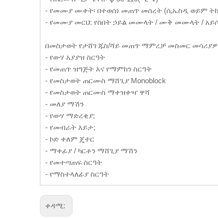
- የመሙያ ሙቀት፡ በተወሰነ መጠጥ መሰረት (ሲኤስዲ ወይም 
- የመሙያ መርህ: የስበት ኃይል መሙላት / ሙቅ መሙላት / አ
በመስታወት የታሸገ ጁስ/ሻይ መጠጥ ማምረቻ መስመር መሳሪያዎ
- የውሃ አያያዝ ስርዓት
- የመጠጥ ዝግጅት እና የማምከን ስርዓት
- የመስታወት ጠርሙስ ማሸጊያ Monoblock
- የመስታወት ጠርሙስ ማቀዝቀዣ ዋሻ
- መለያ ማሽን
- የውሃ ማድረቂያ;
- የመብራት እይታ;
- ኮድ ቀለም ጄተር
- ማቀፊያ / ካርቶን ማሸጊያ ማሽን
- የመተጣጠፍ ስርዓት
- የማስተላለፊያ ስርዓት
ቀዳሚ: