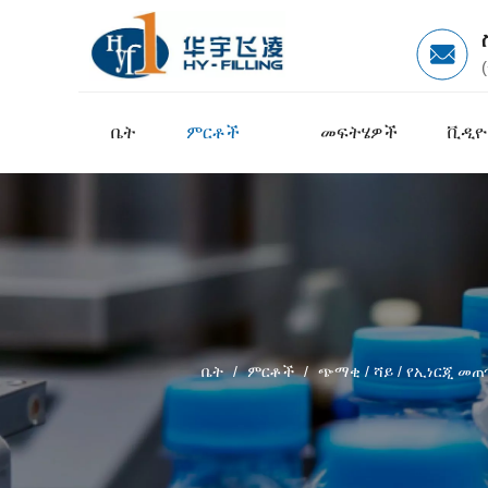
ቤት
ምርቶች
መፍትሄዎች
ቪዲዮ
ቤት
/
ምርቶች
/
ጭማቂ / ሻይ / የኢነርጂ መ