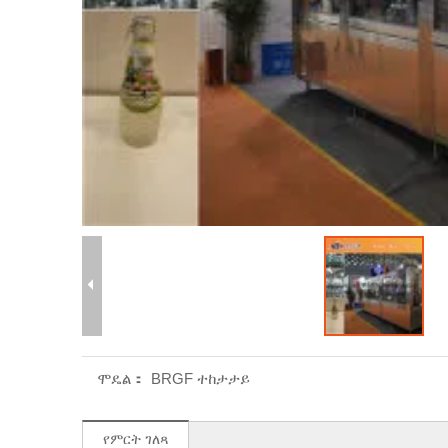
ሞዴል：
BRGF ተከታታይ
የምርት ገለጻ