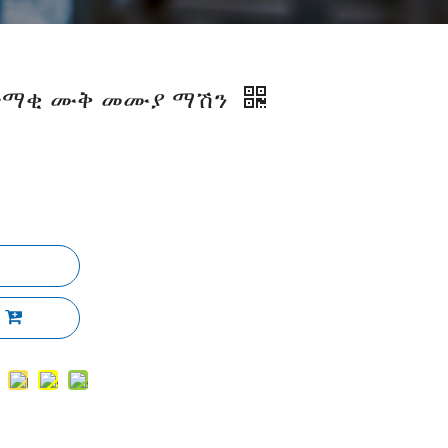
ጭማቂ ሙቅ መሙያ ማሽን
ል