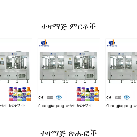
ተዛማጅ ምርቶች
Zhangjiagang ውስጥ ከፍተኛ ጥራት ያለው ጭማቂ መሙያ ማሽን መጠጥ ማምረቻ መስመር
Zhangjiagang ውስጥ ከፍተኛ ጥራት ያለው ጭማቂ መሙያ ማሽን መጠጥ ማምረቻ መስመር
ተዛማጅ ጽሑፎች