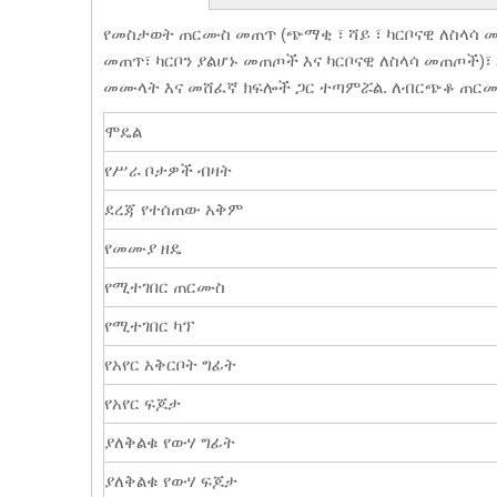
የመስታወት ጠርሙስ መጠጥ (ጭማቂ ፣ ሻይ ፣ ካርቦናዊ ለስላ
መጠጥ፣ ካርቦን ያልሆኑ መጠጦች እና ካርቦናዊ ለስላሳ መጠጦች)፣
መሙላት እና መሸፈኛ ክፍሎች ጋር ተጣምሯል. ለብርጭቆ ጠር
ሞዴል
የሥራ ቦታዎች ብዛት
ደረጃ የተሰጠው አቅም
የመሙያ ዘዴ
የሚተገበር ጠርሙስ
የሚተገበር ካፕ
የአየር አቅርቦት ግፊት
የአየር ፍጆታ
ያለቅልቁ የውሃ ግፊት
ያለቅልቁ የውሃ ፍጆታ