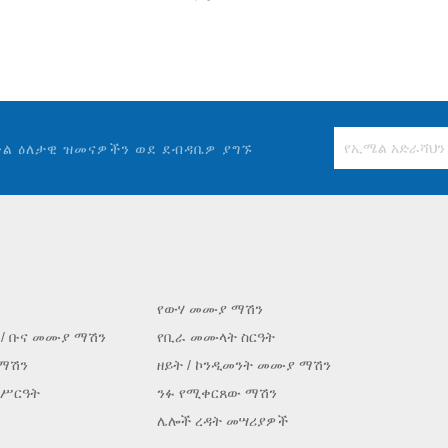
ቀል ዕለታዊ ዝመናዎችን ወደ ደብዳቤዎ ያግኙ
የውሃ መሙያ ማሽን
 / ቡና መሙያ ማሽን
የቢራ መሙላት ስርዓት
 ማሽን
ዘይት / ኮንዲመንት መሙያ ማሽን
 ሥርዓት
ንፉ የሚቀርጸው ማሽን
ሌሎች ረዳት መሣሪያዎች