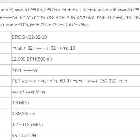
ሳ መጠጦች) መሙላት/ማሸጊያ ማሽን። ተከታታይ የብርጭቆ ጠርሙሶች መሙላት/ማ
 ለመሙላት እና ለማሸግ የተነደፉ ናቸው። ከተረጋጋ ባህሪ, የላቀ ቴክኖሎጂ, ጥሩ ገ
ሙስ መጠጥ ማሸጊያዎች ምርጥ ምርጫ አይነት ናቸው.
BRCGN32-32-10
ማጠቢያ 32 ፣ መሙያ 32 ፣ ካፕር 10
12,000 BPH(500ml)
ትኩስ መሙላት
PET ጠርሙስ ፣ ዲያሜትር 60-97 ሚሜ ፣ ቁመት 150-320 ሚሜ
መደበኛ መደበኛ ካፕ
0.6 MPa
0.8M3/ደቂቃ
0.2 ~ 0.25 MPa
ስለ 1.5-2T/H