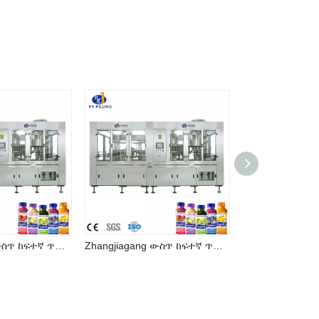
Zhangjiagang ውስጥ ከፍተኛ ጥራት ያለው ጭማቂ መሙያ ማሽን መጠጥ ማምረቻ መስመር
Zhangjiagang ውስጥ ከፍተኛ ጥራት ያለው ጭማቂ መሙያ ማሽን መጠጥ ማምረቻ መስመር