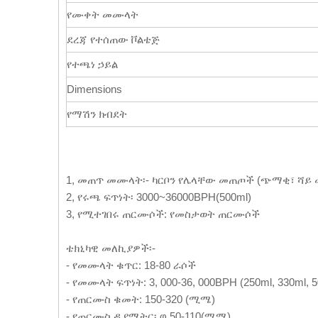
የሙቀት መሙላት
ደረጃ የተሰጠው ቮልቴጅ
የተጫነ ኃይል
Dimensions
የማሽን ክብደት
1, መጠጥ መሙላት፡- ካርቦን የሌላቸው መጠጦች (ጭማቂ፣ ሻይ
2, የሩጫ ፍጥነት፡ 3000~36000BPH(500ml)
3, የሚተገበሩ ጠርሙሶች: የመስታወት ጠርሙሶች
ቴክኒካዊ መለኪያዎች፡-
- የመሙላት ቁጥር: 18-80 ራሶች
- የመሙላት ፍጥነት: 3, 000-36, 000BPH (250ml, 330ml, 5
- የጠርሙስ ቁመት: 150-320 (ሚሜ)
- የጠርሙስ ዲያሜትር፡ φ 50-110(ሚሜ)