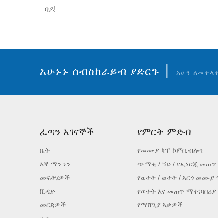
ባዶ!
|
አሁኑኑ ሰብስክራይብ ያድርጉ
አሁን ለመቀላ
ፈጣን አገናኞች
የምርት ምድብ
ቤት
የመሙያ ካፕ ኮምቢብሎክ
እኛ ማን ነን
ጭማቂ / ሻይ / የኢነርጂ መጠጥ
መፍትሄዎች
የወተት / ወተት / እርጎ መሙያ
ቪዲዮ
የወተት እና መጠጥ ማቀነባበሪያ
መርጃዎች
የማሸጊያ እቃዎች