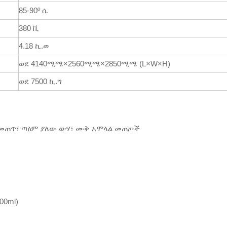
85-90º ሴ
380 ቪ
4.18 ኪ.ወ
ወደ 4140ሚሜ×2560ሚሜ×2850ሚሜ (L×W×H)
ወደ 7500 ኪ.ግ
 መጠጥ፣ ጣዕም ያለው ውሃ፣ ሙቅ አሞላል መጠጦች
00ml)