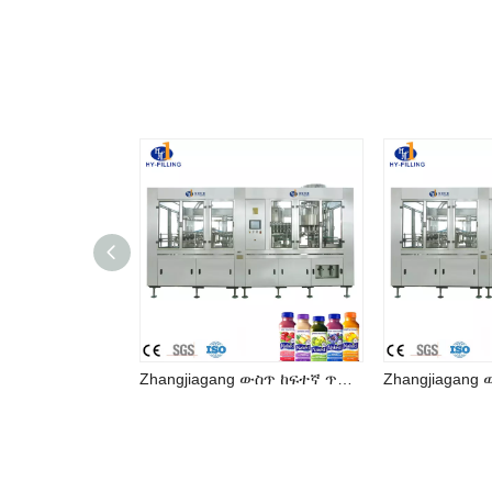
Zhangjiagang ውስጥ ከፍተኛ ጥራት ያለው ጭማቂ መሙያ ማሽን መጠጥ ማምረቻ መስመር