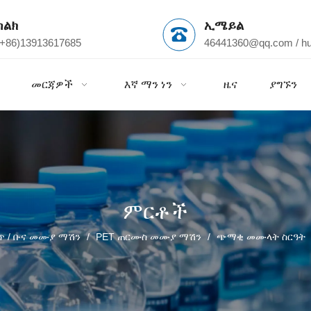
ስልክ
ኢሜይል
(+86)13913617685
46441360@qq.com
/
h
መርጃዎች
እኛ ማን ነን
ዜና
ያግኙን
ምርቶች
ጠጥ / ቡና መሙያ ማሽን
/
PET ጠርሙስ መሙያ ማሽን
/
ጭማቂ መሙላት ስርዓት