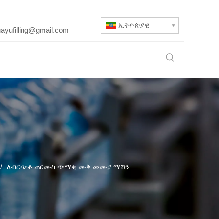
ኢትዮጵያዊ
uayufilling@gmail.com
/
ለብርጭቆ ጠርሙስ ጭማቂ ሙቅ መሙያ ማሽን