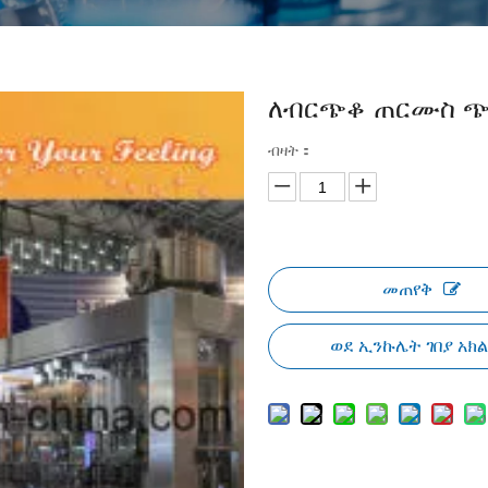
ለብርጭቆ ጠርሙስ 
ብዛት：
መጠየቅ
ወደ ኢንኩሌት ገበያ አክ