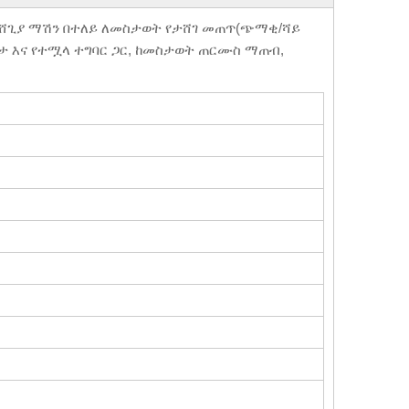
ሸጊያ ማሽን በተለይ ለመስታወት የታሸገ መጠጥ(ጭማቂ/ሻይ
ጽታ እና የተሟላ ተግባር ጋር, ከመስታወት ጠርሙስ ማጠብ,