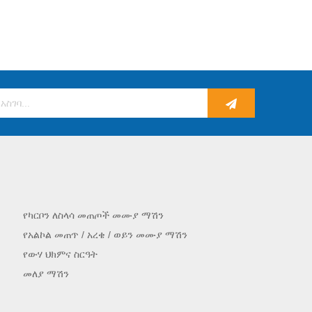
የካርቦን ለስላሳ መጠጦች መሙያ ማሽን
የአልኮል መጠጥ / አረቄ / ወይን መሙያ ማሽን
የውሃ ህክምና ስርዓት
መለያ ማሽን