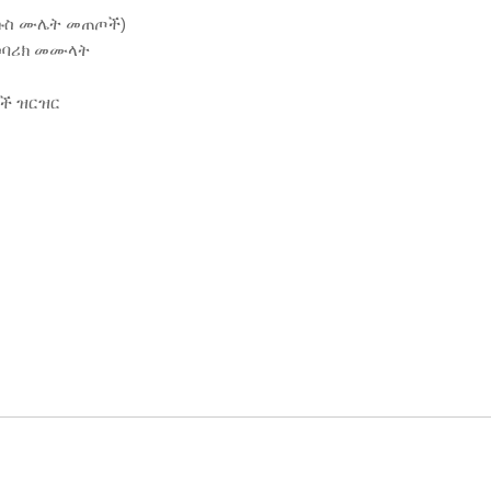
ትኩስ ሙሌት መጠጦች)
ይሶባሪክ መሙላት
ች ዝርዝር