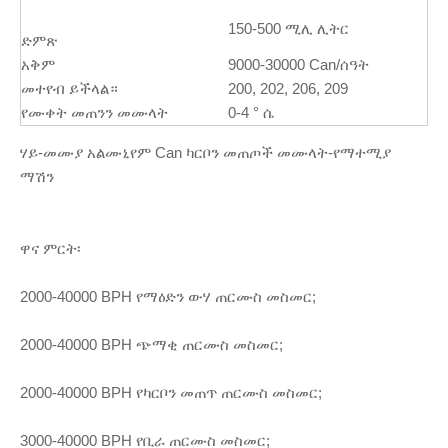
150-500 ሚሊ ሊትር
ድምጽ
አቅም
9000-30000 Can/ሰዓት
መተየብ ይችላል።
200, 202, 206, 209
የሙቀት መጠንን መሙላት
0-4 ° ሴ
ሃይ-መሙያ አልሙኒየም Can ካርቦን መጠጦች መሙላት-የማተሚያ
ማሽን
ዋና ምርት፡
2000-40000 BPH የማዕድን ውሃ ጠርሙስ መስመር;
2000-40000 BPH ጭማቂ ጠርሙስ መስመር;
2000-40000 BPH የካርቦን መጠጥ ጠርሙስ መስመር;
3000-40000 BPH የቢራ ጠርሙስ መስመር;