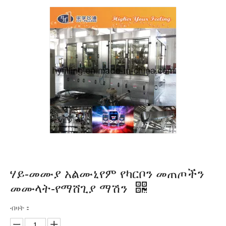
ሃይ-መሙያ አልሙኒየም የካርቦን መጠጦችን
መሙላት-የማሸጊያ ማሽን
ብዛት：