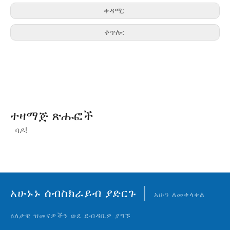
ቀዳሚ:
ቀጥሎ:
ተዛማጅ ጽሑፎች
ባዶ!
|
አሁኑኑ ሰብስክራይብ ያድርጉ
አሁን ለመቀላቀል
ዕለታዊ ዝመናዎችን ወደ ደብዳቤዎ ያግኙ