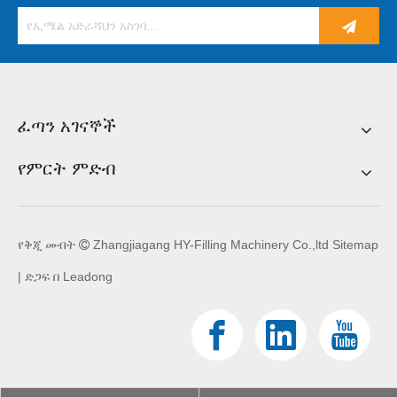
ፈጣን አገናኞች
የምርት ምድብ
የቅጂ መብት
Zhangjiagang HY-Filling Machinery Co.,ltd
Sitemap

| ድጋፍ በ
Leadong