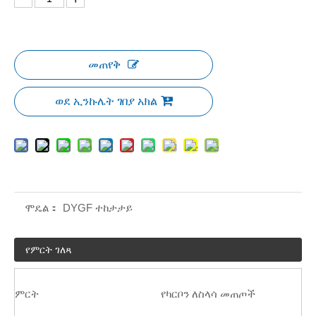
መጠየቅ
ወደ ኢንኩሌት ገበያ አክል
ሞዴል：
DYGF ተከታታይ
የምርት ገለጻ
ምርት
የካርቦን ለስላሳ መጠጦች